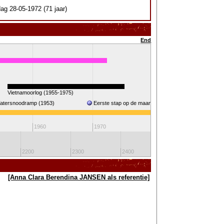
ag 28-05-1972 (71 jaar)
End
Vietnamoorlog (1955-1975)
Golf
atersnoodramp (1953)
Eerste stap op de maan (1969)
Koningin Beatrix
1960
1970
1980
199
2200
2300
2400
2500
[Anna Clara Berendina JANSEN als referentie]