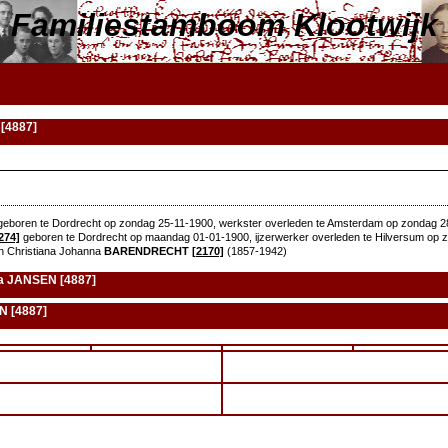
Familiestamboom Klootwijk
[4887]
eboren te Dordrecht op zondag 25-11-1900, werkster overleden te Amsterdam op zondag 28
274]
geboren te Dordrecht op maandag 01-01-1900, ijzerwerker overleden te Hilversum op za
n Christiana Johanna
BARENDRECHT
[2170]
(1857-1942)
na JANSEN [4887]
N [4887]