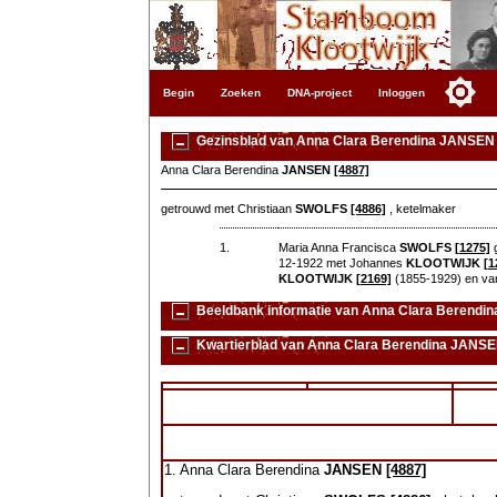
Begin
Zoeken
DNA-project
Inloggen
Gezinsblad van Anna Clara Berendina JANSEN 
Anna Clara Berendina
JANSEN
[4887]
getrouwd met Christiaan
SWOLFS
[4886]
, ketelmaker
1.
Maria Anna Francisca
SWOLFS
[1275]
g
12-1922 met Johannes
KLOOTWIJK
[1
KLOOTWIJK
[2169]
(1855-1929) en va
Beeldbank informatie van Anna Clara Berendi
Kwartierblad van Anna Clara Berendina JANSE
1. Anna Clara Berendina
JANSEN
[4887]