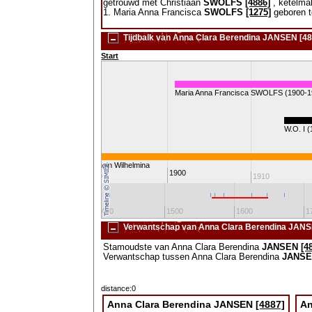
getrouwd met Christiaan
SWOLFS
[4886]
, ketelma
1. Maria Anna Francisca
SWOLFS
[1275]
geboren t
Tijdbalk van Anna Clara Berendina JANSEN [48
Start
Maria Anna Francisca SWOLFS (1900-1
W.O. I 
Koningin Wilhelmina
1900
1880
1890
1910
1300
1400
1500
1600
1
Verwantschap van Anna Clara Berendina JANS
Stamoudste van Anna Clara Berendina
JANSEN
[4
Verwantschap tussen Anna Clara Berendina
JANS
distance:0
Anna Clara Berendina
JANSEN
[4887]
An