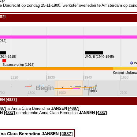
ker
e Dordrecht op zondag 25-11-1900, werkster overleden te Amsterdam op zond
87]
972)
(1914-1918)
W.O. II (1940-1945)
W
Spaanse griep (1918)
Koningin Juliana
1920
1930
1940
1950
Begin
End
2000
700
1800
1900
2100
EN [4887]
887]
is Anna Clara Berendina
JANSEN
[4887]
EN
[4887]
en referentie Anna Clara Berendina
JANSEN
[4887]
:
na Clara Berendina
JANSEN
[4887]