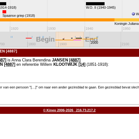
(1914-1918)
W.O. II (1940-1945)
W
Spaanse griep (1918)
Koningin Juliana
1920
1930
1940
1950
Begin
End
2000
700
1800
1900
2100
EN [4887]
887]
is Anna Clara Berendina
JANSEN
[4887]
EN
[4887]
en referentie Willem
KLOOTWIJK
[14]
(1851-1918):
 van een persoon "[....]" om naar een ander gezinsblad te gaan. Een gezinsblad bevat slec
© Kineo 2006-2026 216.73.217.2