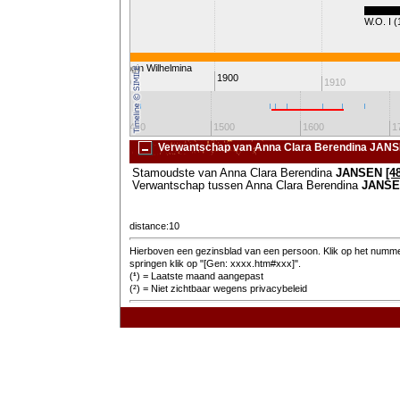
W.O. I 
Koningin Wilhelmina
1900
1880
1890
1910
1300
1400
1500
1600
1
Verwantschap van Anna Clara Berendina JANS
Stamoudste van Anna Clara Berendina
JANSEN
[4
Verwantschap tussen Anna Clara Berendina
JANS
distance:10
Hierboven een gezinsblad van een persoon. Klik op het nummer
springen klik op "[Gen: xxxx.htm#xxx]".
(
¹
) = Laatste maand aangepast
(²) = Niet zichtbaar wegens privacybeleid