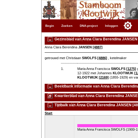
Begin
Zoeken
DNA-project
Inloggen
Gezinsblad van Anna Clara Berendina JANSEN 
Anna Clara Berendina
JANSEN
[4887]
getrouwd met Christiaan
SWOLFS
[4886]
, ketelmaker
1.
Maria Anna Francisca
SWOLFS
[1275]
g
12-1922 met Johannes
KLOOTWIJK
[1
KLOOTWIJK
[2169]
(1855-1929) en va
Beeldbank informatie van Anna Clara Berendi
Kwartierblad van Anna Clara Berendina JANSE
Tijdbalk van Anna Clara Berendina JANSEN [48
Start
Maria Anna Francisca SWOLFS (1900-1