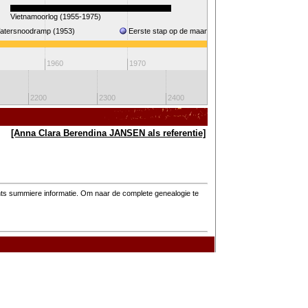
Vietnamoorlog (1955-1975)
Golf
atersnoodramp (1953)
Eerste stap op de maan (1969)
Koningin Beatrix
1960
1970
1980
199
2200
2300
2400
2500
[Anna Clara Berendina JANSEN als referentie]
hts summiere informatie. Om naar de complete genealogie te