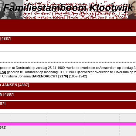
Familiestamboom Klootwijk
[4887]
eboren te Dordrecht op zondag 25-11-1900, werkster overleden te Amsterdam op zondag 28
274]
geboren te Dordrecht op maandag 01-01-1900, ijzerwerker overleden te Hilversum op za
n Christiana Johanna
BARENDRECHT
[2170]
(1857-1942)
na JANSEN [4887]
N [4887]
87]
972)