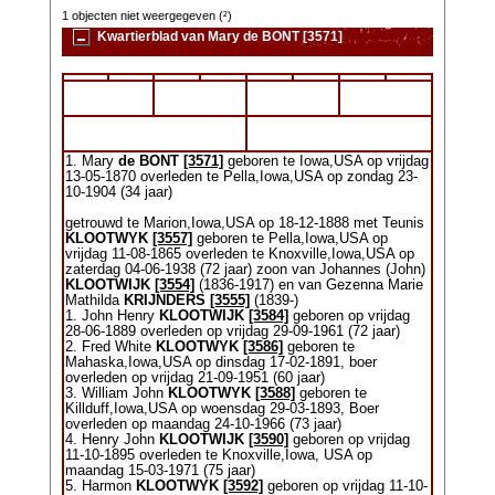
1 objecten niet weergegeven (²)
Kwartierblad van Mary de BONT [3571]
1. Mary
de BONT
[3571]
geboren te Iowa,USA op vrijdag
13-05-1870 overleden te Pella,Iowa,USA op zondag 23-
10-1904 (34 jaar)
getrouwd te Marion,Iowa,USA op 18-12-1888 met Teunis
KLOOTWYK
[3557]
geboren te Pella,Iowa,USA op
vrijdag 11-08-1865 overleden te Knoxville,Iowa,USA op
zaterdag 04-06-1938 (72 jaar) zoon van Johannes (John)
KLOOTWIJK
[3554]
(1836-1917) en van Gezenna Marie
Mathilda
KRIJNDERS
[3555]
(1839-)
1. John Henry
KLOOTWIJK
[3584]
geboren op vrijdag
28-06-1889 overleden op vrijdag 29-09-1961 (72 jaar)
2. Fred White
KLOOTWYK
[3586]
geboren te
Mahaska,Iowa,USA op dinsdag 17-02-1891, boer
overleden op vrijdag 21-09-1951 (60 jaar)
3. William John
KLOOTWYK
[3588]
geboren te
Killduff,Iowa,USA op woensdag 29-03-1893, Boer
overleden op maandag 24-10-1966 (73 jaar)
4. Henry John
KLOOTWIJK
[3590]
geboren op vrijdag
11-10-1895 overleden te Knoxville,Iowa, USA op
maandag 15-03-1971 (75 jaar)
5. Harmon
KLOOTWYK
[3592]
geboren op vrijdag 11-10-