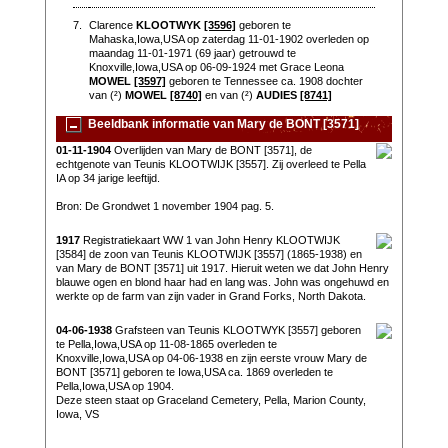
7.
Clarence
KLOOTWYK
[3596]
geboren te
Mahaska,Iowa,USA op zaterdag 11-01-1902 overleden op
maandag 11-01-1971 (69 jaar) getrouwd te
Knoxville,Iowa,USA op 06-09-1924 met Grace Leona
MOWEL
[3597]
geboren te Tennessee ca. 1908 dochter
van (²)
MOWEL
[8740]
en van (²)
AUDIES
[8741]
Beeldbank informatie van Mary de BONT [3571]
01-11-1904
Overlijden van Mary de BONT [3571], de
echtgenote van Teunis KLOOTWIJK [3557]. Zij overleed te Pella
IA op 34 jarige leeftijd.
Bron: De Grondwet 1 november 1904 pag. 5.
1917
Registratiekaart WW 1 van John Henry KLOOTWIJK
[3584] de zoon van Teunis KLOOTWIJK [3557] (1865-1938) en
van Mary de BONT [3571] uit 1917. Hieruit weten we dat John Henry
blauwe ogen en blond haar had en lang was. John was ongehuwd en
werkte op de farm van zijn vader in Grand Forks, North Dakota.
04-06-1938
Grafsteen van Teunis KLOOTWYK [3557] geboren
te Pella,Iowa,USA op 11-08-1865 overleden te
Knoxville,Iowa,USA op 04-06-1938 en zijn eerste vrouw Mary de
BONT [3571] geboren te Iowa,USA ca. 1869 overleden te
Pella,Iowa,USA op 1904.
Deze steen staat op Graceland Cemetery, Pella, Marion County,
Iowa, VS