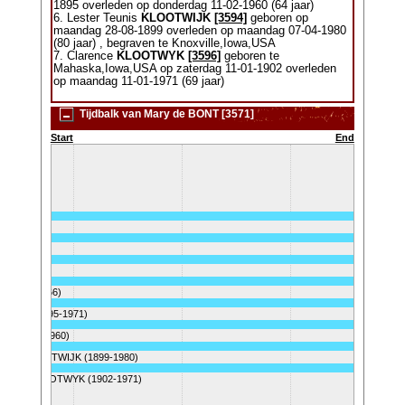
1895 overleden op donderdag 11-02-1960 (64 jaar)
6. Lester Teunis
KLOOTWIJK
[3594]
geboren op
maandag 28-08-1899 overleden op maandag 07-04-1980
(80 jaar) , begraven te Knoxville,Iowa,USA
7. Clarence
KLOOTWYK
[3596]
geboren te
Mahaska,Iowa,USA op zaterdag 11-01-1902 overleden
op maandag 11-01-1971 (69 jaar)
Tijdbalk van Mary de BONT [3571]
Start
End
961)
-1951)
 (1893-1966)
TWIJK (1895-1971)
K (1895-1960)
Teunis KLOOTWIJK (1899-1980)
arence KLOOTWYK (1902-1971)