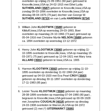
overleden op vrijdag 21-09-1951 (60 jaar) getrouwd te
Knoxville,Iowa,USA op 24-02-1915 met Ethel Lydia
SUTHERLAND
[3587]
geboren te Knoxville,Iowa,USA op
zondag 08-03-1896 overleden te Knoxville,Iowa,USA op
dinsdag 08-04-1975 (79 jaar) dochter van George W.
SUTHERLAND
[8733]
en van Luella
HARDMAN
[8734]
3.
William John
KLOOTWYK
[3588]
geboren te
Killduff,Iowa,USA op woensdag 29-03-1893, Boer
overleden op maandag 24-10-1966 (73 jaar) getrouwd op
05-04-1916 met Christine Myrtle
NELSON
[3589]
geboren
ca. 1894 overleden op woensdag 13-12-1972
4.
Henry John
KLOOTWIJK
[3590]
geboren op vrijdag 11-
10-1895 overleden te Knoxville,Iowa, USA op maandag 15-
03-1971 (75 jaar) getrouwd op 12-04-1921 met Mary Iona
ALLARD
[3591]
geboren te Iowa,USA ca. 1905
5.
Harmon
KLOOTWYK
[3592]
geboren op vrijdag 11-10-
1895 overleden op donderdag 11-02-1960 (64 jaar)
getrouwd op 04-03-1920 met Eva Pearl
CROY
[3593]
geboren op dinsdag 30-11-1897 overleden op donderdag
17-11-1983 (85 jaar)
6.
Lester Teunis
KLOOTWIJK
[3594]
geboren op maandag
28-08-1899 overleden op maandag 07-04-1980 (80 jaar) ,
begraven te Knoxville,Iowa,USA getrouwd op 00-09-1928
met Josephine
COUGHLIN
[4018]
geboren op dinsdag
24-03-1908 overleden te Warren,IA,USA op 04-1972
getrouwd (2) met (²)
UITERMARKT
[3595]