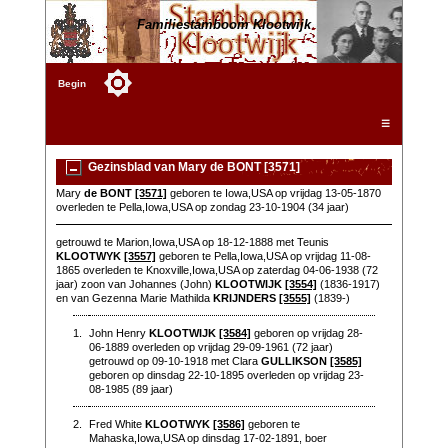
Familiestamboom Klootwijk
Begin
☰
Gezinsblad van Mary de BONT [3571]
Mary
de BONT
[3571]
geboren te Iowa,USA op vrijdag 13-05-1870
overleden te Pella,Iowa,USA op zondag 23-10-1904 (34 jaar)
getrouwd te Marion,Iowa,USA op 18-12-1888 met Teunis
KLOOTWYK
[3557]
geboren te Pella,Iowa,USA op vrijdag 11-08-
1865 overleden te Knoxville,Iowa,USA op zaterdag 04-06-1938 (72
jaar) zoon van Johannes (John)
KLOOTWIJK
[3554]
(1836-1917)
en van Gezenna Marie Mathilda
KRIJNDERS
[3555]
(1839-)
1.
John Henry
KLOOTWIJK
[3584]
geboren op vrijdag 28-
06-1889 overleden op vrijdag 29-09-1961 (72 jaar)
getrouwd op 09-10-1918 met Clara
GULLIKSON
[3585]
geboren op dinsdag 22-10-1895 overleden op vrijdag 23-
08-1985 (89 jaar)
2.
Fred White
KLOOTWYK
[3586]
geboren te
Mahaska,Iowa,USA op dinsdag 17-02-1891, boer