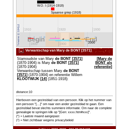
W.O. I (1914-1918)
Spaanse griep (1918)
1910
1920
1930
Begin
End
2000
1700
1800
1900
2100
Verwantschap van Mary de BONT [3571]
Stamoudste van Mary
de BONT
[3571]
[Mary de
(1870-1904) is Mary
de BONT
[3571]
BONT als
(1870-1904)
referentie]
Verwantschap tussen Mary
de BONT
[3571]
(1870-1904) en referentie Willem
KLOOTWIJK
[14]
(1851-1918):
distance:10
Hierboven een gezinsblad van een persoon. Klik op het nummer van
een persoon "[....]" om naar een ander gezinsblad te gaan. Een
gezinsblad bevat slechts summiere informatie. Om naar de complete
genealogie te springen klik op "[Gen: xxxx.htm#xxx]".
(
¹
) = Laatste maand aangepast
(²) = Niet zichtbaar wegens privacybeleid