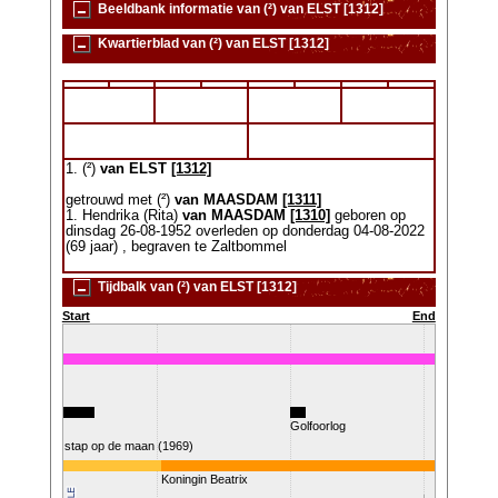
Beeldbank informatie van (²) van ELST [1312]
Kwartierblad van (²) van ELST [1312]
1. (²)
van ELST
[1312]
getrouwd met (²)
van MAASDAM
[1311]
1. Hendrika (Rita)
van MAASDAM
[1310]
geboren op
dinsdag 26-08-1952 overleden op donderdag 04-08-2022
(69 jaar) , begraven te Zaltbommel
Tijdbalk van (²) van ELST [1312]
Start
End
-2022)
Golfoorlog
Eerste stap op de maan (1969)
Koningin Beatrix