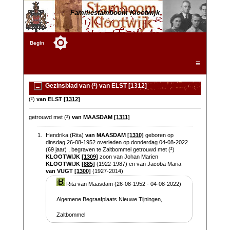
Familiestamboom Klootwijk
Begin
☰
Gezinsblad van (²) van ELST [1312]
(²)
van ELST
[1312]
getrouwd met (²)
van MAASDAM
[1311]
1.
Hendrika (Rita)
van MAASDAM
[1310]
geboren op
dinsdag 26-08-1952 overleden op donderdag 04-08-2022
(69 jaar) , begraven te Zaltbommel getrouwd met (²)
KLOOTWIJK
[1309]
zoon van Johan Marien
KLOOTWIJK
[885]
(1922-1987) en van Jacoba Maria
van VUGT
[1300]
(1927-2014)
Rita van Maasdam (26-08-1952 - 04-08-2022)
Algemene Begraafplaats Nieuwe Tijningen,
Zaltbommel