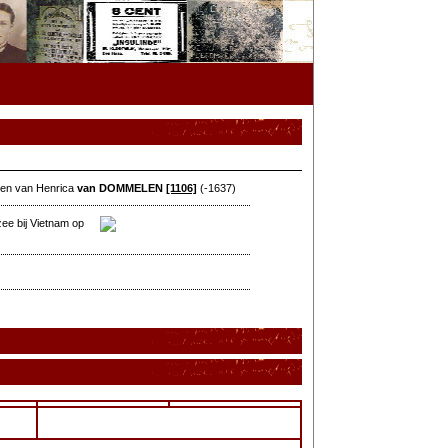
 en van Henrica
van DOMMELEN
[1106]
(-1637)
ee bij Vietnam op