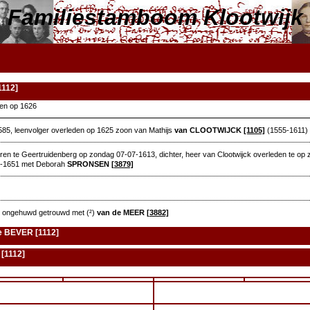
Familiestamboom Klootwijk
1112]
en op 1626
85, leenvolger overleden op 1625 zoon van Mathijs
van CLOOTWIJCK
[1105]
(1555-1611)
en te Geertruidenberg op zondag 07-07-1613, dichter, heer van Clootwijck overleden te op z
00-1651 met Deborah
SPRONSEN
[3879]
 ongehuwd getrouwd met (²)
van de MEER
[3882]
e BEVER [1112]
[1112]