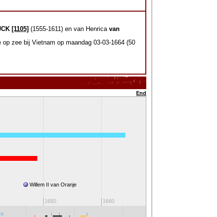
JCK
[1105]
(1555-1611) en van Henrica
van
te op zee bij Vietnam op maandag 03-03-1664 (50
End
Willem II van Oranje
Willem III van Ora
1650
1660
1670