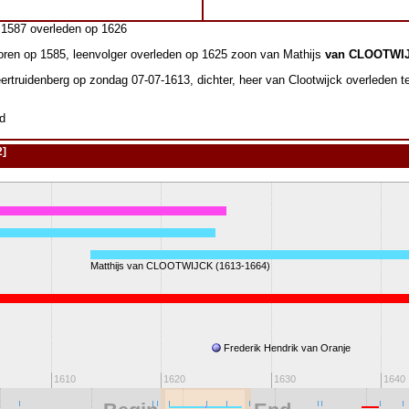
1587 overleden op 1626
ren op 1585, leenvolger overleden op 1625 zoon van Mathijs
van CLOOTWI
rtruidenberg op zondag 07-07-1613, dichter, heer van Clootwijck overleden 
d
2]
Matthijs van CLOOTWIJCK (1613-1664)
Frederik Hendrik van Oranje
1610
1620
1630
1640