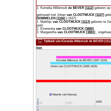
1. Kornelia Willemsdr
de BEVER
[1112]
geboren op 
getrouwd met Johan
van CLOOTWIJCK
[1107]
gebo
DOMMELEN
[1106]
(-1637)
1. Matthijs
van CLOOTWIJCK
[1113]
geboren te Gee
jaar)
2. Emerentia
van CLOOTWIJCK
[3880]
3. Margaretha
van CLOOTWIJCK
[3881]
, ongehuw
Tijdbalk van Kornelia Willemsdr de BEVER [111
Start
Kornelia Willemsdr de BEVER (1587-1626)
Johan van CLOOTWIJCK (1585-1625)
80-jarige oorlog (1568-1648)
eldenstorm
Willem van Oranje
Maurits van Nassau
1600
1570
1580
1590