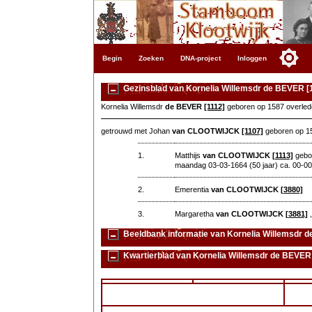
Begin
Zoeken
DNA-project
Inloggen
Gezinsblad van Kornelia Willemsdr de BEVER [
Kornelia Willemsdr
de BEVER
[1112]
geboren op 1587 overled
getrouwd met Johan
van CLOOTWIJCK
[1107]
geboren op 15
1.
Matthijs
van CLOOTWIJCK
[1113]
gebor
maandag 03-03-1664 (50 jaar) ca. 00-
2.
Emerentia
van CLOOTWIJCK
[3880]
3.
Margaretha
van CLOOTWIJCK
[3881]
,
Beeldbank informatie van Kornelia Willemsdr d
Kwartierblad van Kornelia Willemsdr de BEVER 