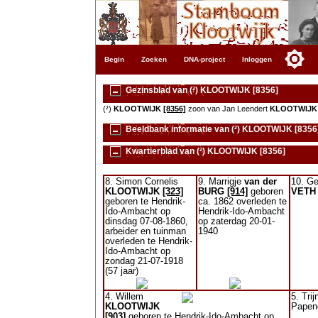
Begin
Zoeken
DNA-project
Inloggen
Gezinsblad van (²) KLOOTWIJK [8356]
(²)
KLOOTWIJK
[8356]
zoon van Jan Leendert
KLOOTWIJK
Beeldbank informatie van (²) KLOOTWIJK [8356
Kwartierblad van (²) KLOOTWIJK [8356]
8. Simon Cornelis
9. Marrigje
van der
10. Ge
KLOOTWIJK
[323]
BURG
[914]
geboren
VETH
geboren te Hendrik-
ca. 1862 overleden te
Ido-Ambacht op
Hendrik-Ido-Ambacht
dinsdag 07-08-1860,
op zaterdag 20-01-
arbeider en tuinman
1940
overleden te Hendrik-
Ido-Ambacht op
zondag 21-07-1918
(57 jaar)
4. Willem
5. Trij
KLOOTWIJK
Papen
[903]
geboren te Hendrik-Ido-Ambacht op