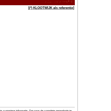
[(²) KLOOTWIJK als referentie]
hts summiere informatie. Om naar de complete genealogie te