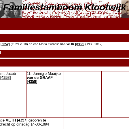
Familiestamboom Klootwijk
[8352]
(1929-2010) en van Maria Cornelia
van WIJK
[8353]
(1930-2012)
]
rrit Jacob
11. Jannigje Maaijke
[4358]
van de GRAAF
[4359]
ntje
VETH
[4357]
geboren te
drecht op dinsdag 14-08-1894