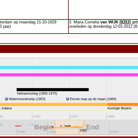
tterdam op maandag 21-10-1929
3. Maria Cornelia
van WIJK
[8353]
geb
 jaar)
overleden op donderdag 12-01-2012 (81
Vietnamoorlog (1955-1975)
Watersnoodramp (1953)
Eerste stap op de maan (1969)
 Juliana
Koningin Beatrix
50
1960
1970
1980
Begin
End
2000
1800
1900
2100