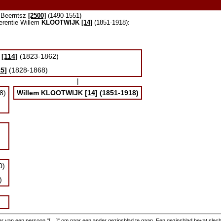
s Beerntsz
[2500]
(1490-1551)
erentie Willem
KLOOTWIJK
[14]
(1851-1918):
[114]
(1823-1862)
15]
(1828-1868)
|
8)
Willem
KLOOTWIJK
[14]
(1851-1918)
0)
)
 van een persoon "[....]" om naar een ander gezinsblad te gaan. Een gezinsblad bevat slec