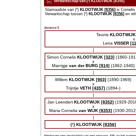
Verwantschap van (²) KLOOTWIJK [8356]
Stamoudste van (²)
KLOOTWIJK
[8356]
is Corneli
Verwantschap tussen (²)
KLOOTWIJK
[8356]
en ref
distance:5
Teunis
KLOOTWIJK
x
Lena
VISSER
[1
|
Simon Cornelis
KLOOTWIJK
[323]
(1860-191
x
Marrigje
van der BURG
[914]
(1862-1940)
|
Willem
KLOOTWIJK
[903]
(1890-1969)
x
Trijntje
VETH
[4357]
(1894-)
|
Jan Leendert
KLOOTWIJK
[8352]
(1929-201
x
Maria Cornelia
van WIJK
[8353]
(1930-2012
|
(²)
KLOOTWIJK
[8356]
Hierboven een gezinsblad van een persoon. Klik op het nummer