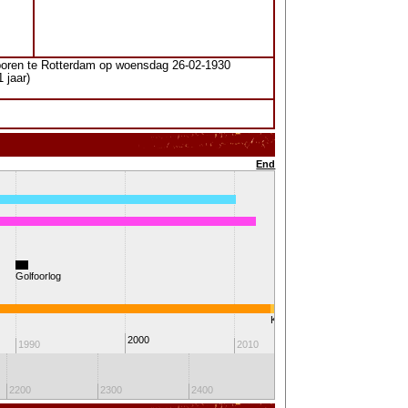
oren te Rotterdam op woensdag 26-02-1930
 jaar)
End
Golfoorlog
Koning Willem-Alexander
2000
1990
2010
2020
2200
2300
2400
2500
2600