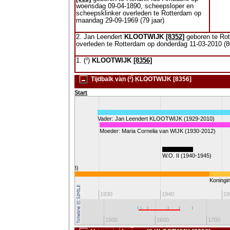
woensdag 09-04-1890, scheepsloper en
scheepsklinker overleden te Rotterdam op
maandag 29-09-1969 (79 jaar)
2. Jan Leendert
KLOOTWIJK
[8352]
geboren te Ro
overleden te Rotterdam op donderdag 11-03-2010 (80
1. (²)
KLOOTWIJK
[8356]
Tijdbalk van (²) KLOOTWIJK [8356]
Start
Vader: Jan Leendert KLOOTWIJK (1929-2010)
Moeder: Maria Cornelia van WIJK (1930-2012)
W.O. I (1914-1918)
W.O. II (1940-1945)
Spaanse griep (1918)
Koningin
1920
1930
1940
19
1300
1400
1500
1600
1700