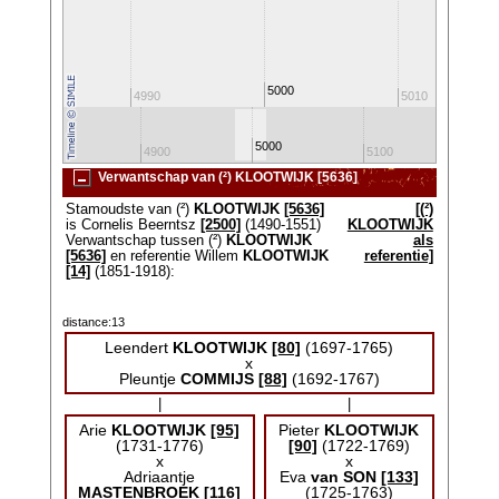
5000
4980
4990
5010
5000
4800
4900
5100
520
Verwantschap van (²) KLOOTWIJK [5636]
Stamoudste van (²)
KLOOTWIJK
[5636]
[(²)
is Cornelis Beerntsz
[2500]
(1490-1551)
KLOOTWIJK
Verwantschap tussen (²)
KLOOTWIJK
als
[5636]
en referentie Willem
KLOOTWIJK
referentie]
[14]
(1851-1918):
distance:13
Leendert
KLOOTWIJK
[80]
(1697-1765)
x
Pleuntje
COMMIJS
[88]
(1692-1767)
|
|
Arie
KLOOTWIJK
[95]
Pieter
KLOOTWIJK
(1731-1776)
[90]
(1722-1769)
x
x
Adriaantje
Eva
van SON
[133]
MASTENBROEK
[116]
(1725-1763)