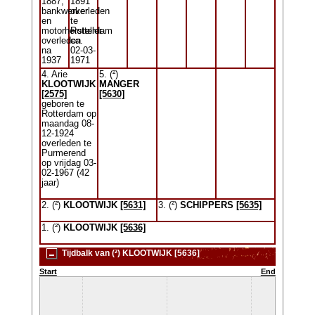
1887,
1891
bankwerker
overleden
en
te
motorhersteller
Rotterdam
overleden
ca.
na
02-03-
1937
1971
4. Arie
5. (²)
KLOOTWIJK
MANGER
[2575]
[5630]
geboren te
Rotterdam op
maandag 08-
12-1924
overleden te
Purmerend
op vrijdag 03-
02-1967 (42
jaar)
2. (²)
KLOOTWIJK
[5631]
3. (²)
SCHIPPERS
[5635]
1. (²)
KLOOTWIJK
[5636]
Tijdbalk van (²) KLOOTWIJK [5636]
Start
End