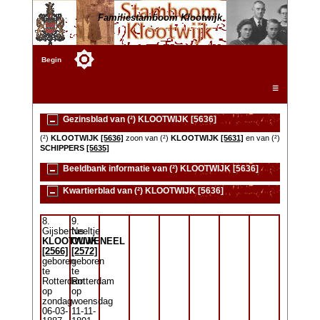
Familiestamboom Klootwijk
Begin
☰
Gezinsblad van (²) KLOOTWIJK [5636]
(²)
KLOOTWIJK
[5636]
zoon van (²)
KLOOTWIJK
[5631]
en van (²)
SCHIPPERS
[5635]
Beeldbank informatie van (²) KLOOTWIJK [5636]
Kwartierblad van (²) KLOOTWIJK [5636]
8.
9.
Gijsbertus
Neeltje
KLOOTWIJK
OUWENEEL
[2566]
[2572]
geboren
geboren
te
te
Rotterdam
Rotterdam
op
op
zondag
woensdag
06-03-
11-11-