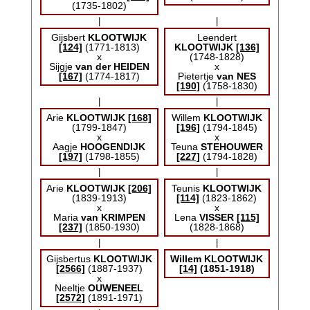
(1735-1802)
|
|
Gijsbert
KLOOTWIJK
Leendert
[124]
(1771-1813)
KLOOTWIJK
[136]
x
(1748-1828)
Sijgje
van der HEIDEN
x
[167]
(1774-1817)
Pietertje
van NES
[190]
(1758-1830)
|
|
Arie
KLOOTWIJK
[168]
Willem
KLOOTWIJK
(1799-1847)
[196]
(1794-1845)
x
x
Aagje
HOOGENDIJK
Teuna
STEHOUWER
[197]
(1798-1855)
[227]
(1794-1828)
|
|
Arie
KLOOTWIJK
[206]
Teunis
KLOOTWIJK
(1839-1913)
[114]
(1823-1862)
x
x
Maria
van KRIMPEN
Lena
VISSER
[115]
[237]
(1850-1930)
(1828-1868)
|
|
Gijsbertus
KLOOTWIJK
Willem
KLOOTWIJK
[2566]
(1887-1937)
[14]
(1851-1918)
x
Neeltje
OUWENEEL
[2572]
(1891-1971)