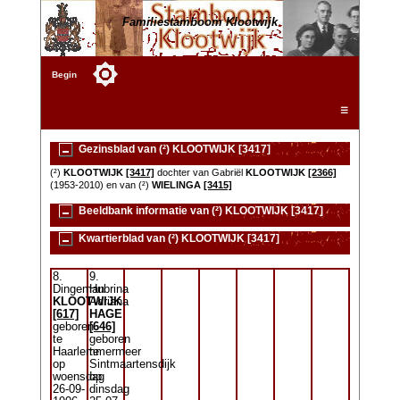
Familiestamboom Klootwijk
Begin
☰
Gezinsblad van (²) KLOOTWIJK [3417]
(²)
KLOOTWIJK
[3417]
dochter van Gabriël
KLOOTWIJK
[2366]
(1953-2010) en van (²)
WIELINGA
[3415]
Beeldbank informatie van (²) KLOOTWIJK [3417]
Kwartierblad van (²) KLOOTWIJK [3417]
8.
9.
Dingeman
Hubrina
KLOOTWIJK
Adriana
[617]
HAGE
geboren
[646]
te
geboren
Haarlemmermeer
te
op
Sintmaartensdijk
woensdag
op
26-09-
dinsdag