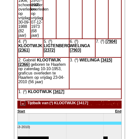
1906,
25-07-
schoenmaker
1905
overleden
overleden
op
op
vrijdag
vrijdag
30-09-
07-12-
1988
1973
(82
(68
jaar)
jaar)
4. (²)
5. (²)
6. (²)
7. (²)
[7904]
KLOOTWIJK
LIGTENBERG
WIELINGA
[2361]
[2372]
[7903]
2. Gabriël
KLOOTWIJK
3. (²)
WIELINGA
[3415]
[2366]
geboren te Haarlem
op zaterdag 10-10-1953,
graficus overleden te
Haarlem op vrijdag 23-04-
2010 (56 jaar)
1. (²)
KLOOTWIJK
[3417]
Tijdbalk van (²) KLOOTWIJK [3417]
Start
End
OTWIJK (1953-2010)