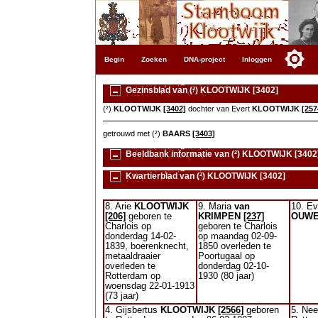
Begin
Zoeken
DNA-project
Inloggen
Gezinsblad van (²) KLOOTWIJK [3402]
(²)
KLOOTWIJK
[3402]
dochter van Evert
KLOOTWIJK
[257
getrouwd met (²)
BAARS
[3403]
Beeldbank informatie van (²) KLOOTWIJK [3402
Kwartierblad van (²) KLOOTWIJK [3402]
8. Arie
KLOOTWIJK
9. Maria
van
10. Ev
[206]
geboren te
KRIMPEN
[237]
OUWE
Charlois op
geboren te Charlois
donderdag 14-02-
op maandag 02-09-
1839, boerenknecht,
1850 overleden te
metaaldraaier
Poortugaal op
overleden te
donderdag 02-10-
Rotterdam op
1930 (80 jaar)
woensdag 22-01-1913
(73 jaar)
4. Gijsbertus
KLOOTWIJK
[2566]
geboren
5. Nee