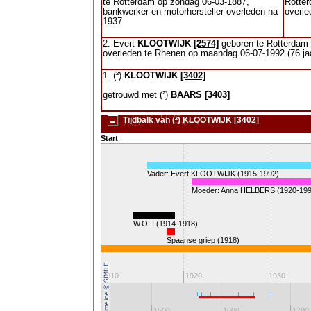
te Rotterdam op zondag 06-03-1887,
Rotte
bankwerker en motorhersteller overleden na
overle
1937
2. Evert
KLOOTWIJK
[2574]
geboren te Rotterdam 
overleden te Rhenen op maandag 06-07-1992 (76 ja
1. (²)
KLOOTWIJK
[3402]
getrouwd met (²)
BAARS
[3403]
Tijdbalk van (²) KLOOTWIJK [3402]
Start
Vader: Evert KLOOTWIJK (1915-1992)
Moeder: Anna HELBERS (1920-199
W.O. I (1914-1918)
Spaanse griep (1918)
1900
1910
1920
1930
1300
1400
1500
1600
1700