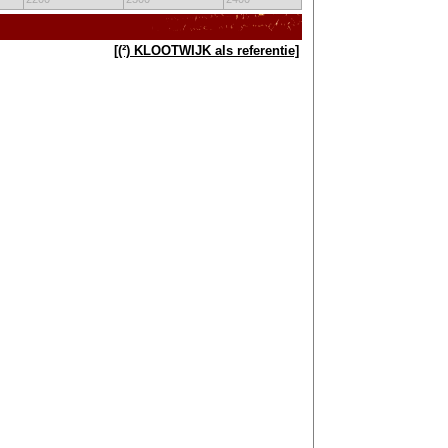
[(²) KLOOTWIJK als referentie]