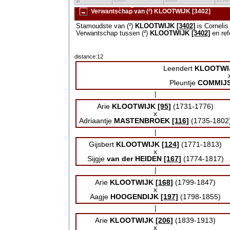
Verwantschap van (²) KLOOTWIJK [3402]
Stamoudste van (²)
KLOOTWIJK
[3402]
is Corneli
Verwantschap tussen (²)
KLOOTWIJK
[3402]
en ref
distance:12
Leendert
KLOOTWI
Pleuntje
COMMIJ
|
Arie
KLOOTWIJK
[95]
(1731-1776)
x
Adriaantje
MASTENBROEK
[116]
(1735-1802
|
Gijsbert
KLOOTWIJK
[124]
(1771-1813)
x
Sijgje
van der HEIDEN
[167]
(1774-1817)
|
Arie
KLOOTWIJK
[168]
(1799-1847)
x
Aagje
HOOGENDIJK
[197]
(1798-1855)
|
Arie
KLOOTWIJK
[206]
(1839-1913)
x