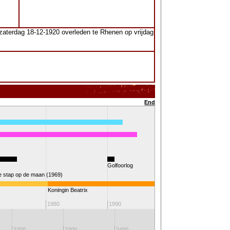
aterdag 18-12-1920 overleden te Rhenen op vrijdag
End
Golfoorlog
e stap op de maan (1969)
Koningin Beatrix
2000
1980
1990
2200
2300
2400
2500
260