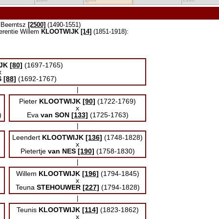
s Beerntsz
[2500]
(1490-1551)
erentie Willem
KLOOTWIJK
[14]
(1851-1918):
JK
[80]
(1697-1765)
x
S
[88]
(1692-1767)
|
Pieter
KLOOTWIJK
[90]
(1722-1769)
x
)
Eva
van SON
[133]
(1725-1763)
|
Leendert
KLOOTWIJK
[136]
(1748-1828)
x
Pietertje
van NES
[190]
(1758-1830)
|
Willem
KLOOTWIJK
[196]
(1794-1845)
x
Teuna
STEHOUWER
[227]
(1794-1828)
|
Teunis
KLOOTWIJK
[114]
(1823-1862)
x