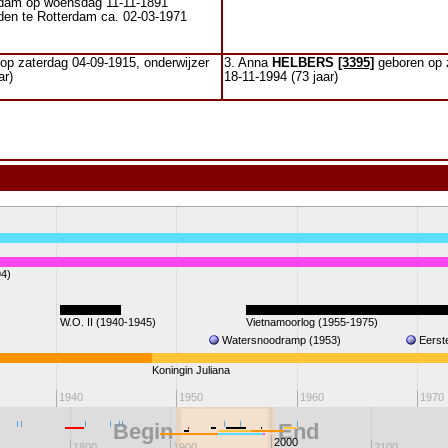
rdam op woensdag 11-11-1891
den te Rotterdam ca. 02-03-1971
op zaterdag 04-09-1915, onderwijzer
3. Anna
HELBERS
[3395]
geboren op z
ar)
18-11-1994 (73 jaar)
4)
W.O. II (1940-1945)
Vietnamoorlog (1955-1975)
Watersnoodramp (1953)
Eerst
Koningin Juliana
1940
1950
1960
1970
Begin
End
2000
1800
1900
2100