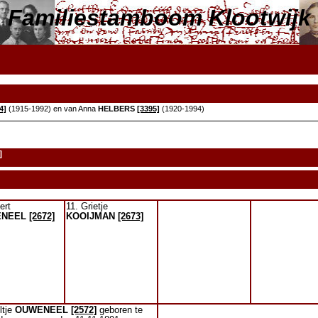
Familiestamboom Klootwijk
4]
(1915-1992) en van Anna
HELBERS
[3395]
(1920-1994)
]
ert
11. Grietje
NEEL
[2672]
KOOIJMAN
[2673]
ltje
OUWENEEL
[2572]
geboren te