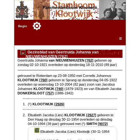
Familiestamboom Klootwijk
Begin
☰
Gezinsblad van Geertruida Johanna van
NIEUWENHUIZEN [762]
Geertruida Johanna
van NIEUWENHUIZEN
[762]
geboren op
zondag 02-10-1921 overleden op donderdag 18-11-2010 (89 jaar)
getrouwd te Rotterdam op 23-08-1950 met Cornelis Johannus
KLOOTWIJK
[760]
geboren te Sprang op donderdag 04-05-1922
overleden op woensdag 13-10-2004 (82 jaar) zoon van Jacobus
Johannes
KLOOTWIJK
[740]
(1879-1923) en van Elisabeth Jacoba
DONKERSLOOT
[757]
(1886-1942)
1.
(²)
KLOOTWIJK
[2926]
2.
Elisabeth Jacoba (Lies)
KLOOTWIJK
[2927]
geboren te
Den Haag op dinsdag 30-11-1954 overleden op dinsdag
04-10-1994 (39 jaar) getrouwd met (²)
SMITH
[9072]
Elisabeth Jacoba (Lies) Klootwijk (30-11-1954