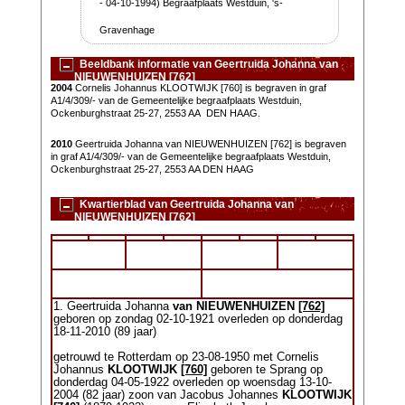
- 04-10-1994) Begraafplaats Westduin, 's-
Gravenhage
Beeldbank informatie van Geertruida Johanna van
NIEUWENHUIZEN [762]
2004
Cornelis Johannus KLOOTWIJK [760] is begraven in graf
A1/4/309/- van de Gemeentelijke begraafplaats Westduin,
Ockenburghstraat 25-27, 2553 AA DEN HAAG.
2010
Geertruida Johanna van NIEUWENHUIZEN [762] is begraven
in graf A1/4/309/- van de Gemeentelijke begraafplaats Westduin,
Ockenburghstraat 25-27, 2553 AA DEN HAAG
Kwartierblad van Geertruida Johanna van
NIEUWENHUIZEN [762]
1. Geertruida Johanna
van NIEUWENHUIZEN
[762]
geboren op zondag 02-10-1921 overleden op donderdag
18-11-2010 (89 jaar)
getrouwd te Rotterdam op 23-08-1950 met Cornelis
Johannus
KLOOTWIJK
[760]
geboren te Sprang op
donderdag 04-05-1922 overleden op woensdag 13-10-
2004 (82 jaar) zoon van Jacobus Johannes
KLOOTWIJK