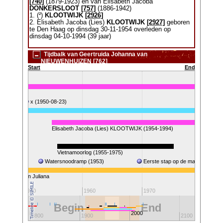
[740]
(1879-1923) en van Elisabeth Jacoba
DONKERSLOOT
[757]
(1886-1942)
1. (²)
KLOOTWIJK
[2926]
2. Elisabeth Jacoba (Lies)
KLOOTWIJK
[2927]
geboren
te Den Haag op dinsdag 30-11-1954 overleden op
dinsdag 04-10-1994 (39 jaar)
Tijdbalk van Geertruida Johanna van
NIEUWENHUIZEN [762]
Start
End
x (1950-08-23)
Elisabeth Jacoba (Lies) KLOOTWIJK (1954-1994)
1945)
Vietnamoorlog (1955-1975)
Watersnoodramp (1953)
Eerste stap op de maan (1969)
Koningin Juliana
Koningin
1950
1960
1970
1980
Begin
End
2000
1800
1900
2100