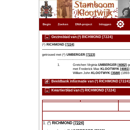
Begin
Zoeken
DNA-project
Inloggen
Gezinsblad van (²) RICHMOND [7224]
(²)
RICHMOND
[7224]
getrouwd met (²)
UMBERGER
[7223]
1.
Gretchen Virginia
UMBERGER
[4082]
ge
met Frederick Max
KLOOTWYK
[4081]
William John
KLOOTWYK
[3588]
(1893-
Beeldbank informatie van (²) RICHMOND [7224]
Kwartierblad van (²) RICHMOND [7224]
1. (²)
RICHMOND
[7224]