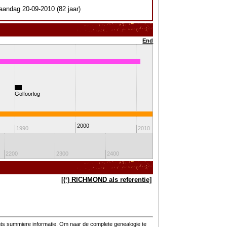
andag 20-09-2010 (82 jaar)
End
Golfoorlog
Koning Willem-Alexander
2000
1990
2010
2020
2200
2300
2400
2500
2600
[(²) RICHMOND als referentie]
hts summiere informatie. Om naar de complete genealogie te