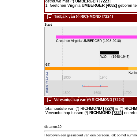
getrouwd met (²)
UMBERGER
[7223]
1. Gretchen Virginia
UMBERGER
[4082]
geboren te
Tijdbalk van (²) RICHMOND [7224]
Start
Gretchen Virginia UMBERGER (1928-2010)
W.O. I (1914-1918)
W.O. II (1940-1945)
Spaanse griep (1918)
Konin
1920
1930
1940
1300
1400
1500
1600
1700
Verwantschap van (²) RICHMOND [7224]
Stamoudste van (²)
RICHMOND
[7224]
is (²)
RICH
Verwantschap tussen (²)
RICHMOND
[7224]
en refe
distance:10
Hierboven een gezinsblad van een persoon. Klik op het nummer