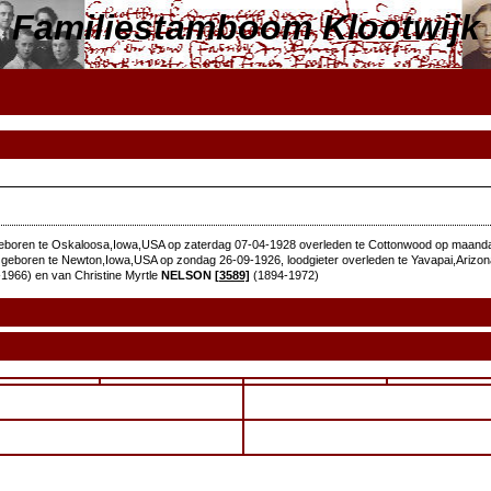
Familiestamboom Klootwijk
boren te Oskaloosa,Iowa,USA op zaterdag 07-04-1928 overleden te Cottonwood op maanda
geboren te Newton,Iowa,USA op zondag 26-09-1926, loodgieter overleden te Yavapai,Arizon
1966) en van Christine Myrtle
NELSON
[3589]
(1894-1972)