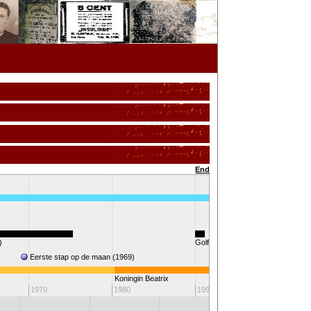
End
)
Golfoorlog
Eerste stap op de maan (1969)
Koningin Beatrix
2000
1970
1980
1990