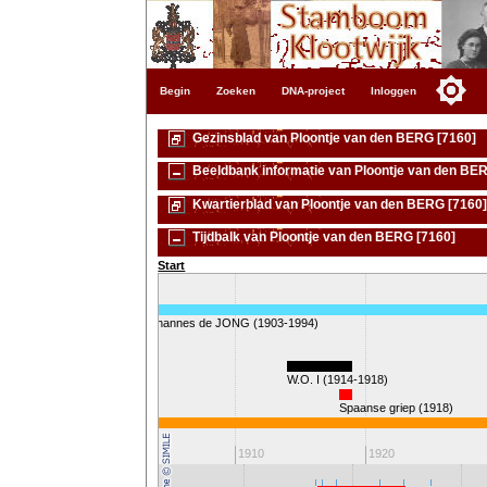
Begin
Zoeken
DNA-project
Inloggen
Gezinsblad van Ploontje van den BERG [7160]
Beeldbank informatie van Ploontje van den BE
Kwartierblad van Ploontje van den BERG [7160
Tijdbalk van Ploontje van den BERG [7160]
Start
Johannes de JONG (1903-1994)
W.O. I (1914-1918)
Spaanse griep (1918)
ngin Wilhelmina
1900
0
1910
1920