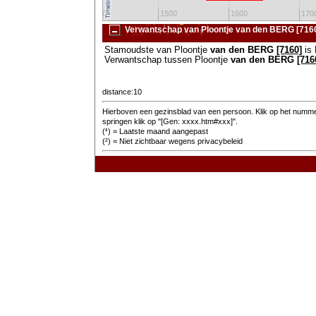
1300
1400
1500
1600
170
Verwantschap van Ploontje van den BERG [716
Stamoudste van Ploontje
van den BERG
[7160]
is 
Verwantschap tussen Ploontje
van den BERG
[716
distance:10
Hierboven een gezinsblad van een persoon. Klik op het nummer
springen klik op "[Gen: xxxx.htm#xxx]".
(
¹
) = Laatste maand aangepast
(²) = Niet zichtbaar wegens privacybeleid