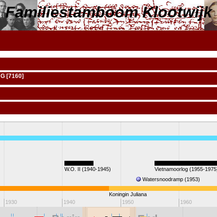
Familiestamboom Klootwijk
RG [7160]
]
W.O. II (1940-1945)
Vietnamoorlog (1955-1975
Watersnoodramp (1953)
Koningin Juliana
1930
1940
1950
1960