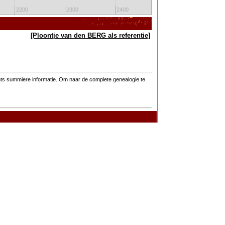
2200
2300
2400
2500
26
[Ploontje van den BERG als referentie]
hts summiere informatie. Om naar de complete genealogie te