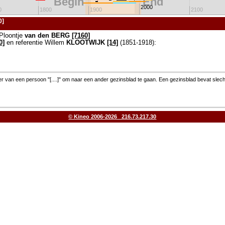
Begin
End
2000
0
1800
1900
2100
0]
Ploontje
van den BERG
[7160]
0]
en referentie Willem
KLOOTWIJK
[14]
(1851-1918):
 van een persoon "[....]" om naar een ander gezinsblad te gaan. Een gezinsblad bevat slec
© Kineo 2006-2026 216.73.217.30