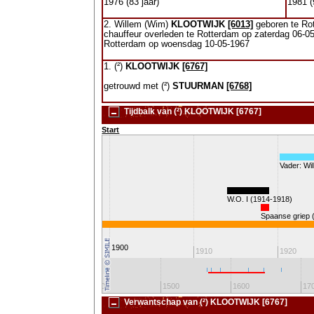
1976 (83 jaar)
1981 (
2. Willem (Wim)
KLOOTWIJK
[6013]
geboren te Ro
chauffeur overleden te Rotterdam op zaterdag 06-05-
Rotterdam op woensdag 10-05-1967
1. (²)
KLOOTWIJK
[6767]
getrouwd met (²)
STUURMAN
[6768]
Tijdbalk van (²) KLOOTWIJK [6767]
Start
Vader: W
W.O. I (1914-1918)
Spaanse griep 
Koningin Wilhelmina
1900
1890
1910
1920
1300
1400
1500
1600
17
Verwantschap van (²) KLOOTWIJK [6767]