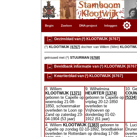
Begin
Zoeken
DNA-project
Inloggen
Gezinsblad van (²) KLOOTWIJK [6767]
(²)
KLOOTWIJK
[6767]
dochter van Willem (Wim)
KLOOTWI
getrouwd met (²)
STUURMAN
[6768]
Beeldbank informatie van (²) KLOOTWIJK [6767
Kwartierblad van (²) KLOOTWIJK [6767]
8. Willem
9. Wilhelmina
10. Ge
KLOOTWIJK
[1371]
HEURTER
[1374]
COU
geboren te Capelle op
geboren te Capelle op
[5334]
woensdag 21-08-
vrijdag 20-12-1850
1850, schoenmaker
overleden te
overleden te Loon op
Vrijhoeven op
Zand op zaterdag 23-
donderdag 01-02-
04-1904 (53 jaar)
1912 (61 jaar)
4. Willem
KLOOTWIJK
[1383]
geboren te
5. Luc
Capelle op zondag 02-10-1892, broodbakker
Drunen
overleden te Rotterdam op dinsdag 17-08-
overle