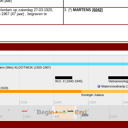
96 jaar)
tterdam op zaterdag 27-03-1920,
3. (²)
MARTENS
[6042]
1967 (47 jaar) , begraven te
illem (Wim) KLOOTWIJK (1920-1967)
W.O. II (1940-1945)
Vietnamoorlo
Watersnoodramp (
(1918)
Koningin Juliana
1930
1940
1950
19
Begin
End
2000
00
1800
1900
2100