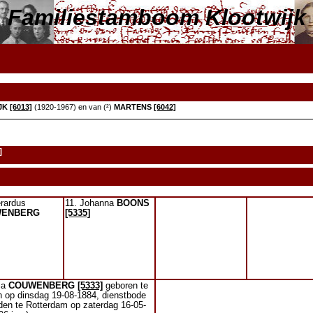
Familiestamboom Klootwijk
JK
[6013]
(1920-1967) en van (²)
MARTENS
[6042]
]
rardus
11. Johanna
BOONS
WENBERG
[5335]
ia
COUWENBERG
[5333]
geboren te
 op dinsdag 19-08-1884, dienstbode
den te Rotterdam op zaterdag 16-05-