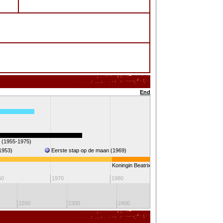
End
g (1955-1975)
Golfoorlog
1953)
Eerste stap op de maan (1969)
Koningin Beatrix
60
1970
1980
1990
2200
2300
2400
2500
2