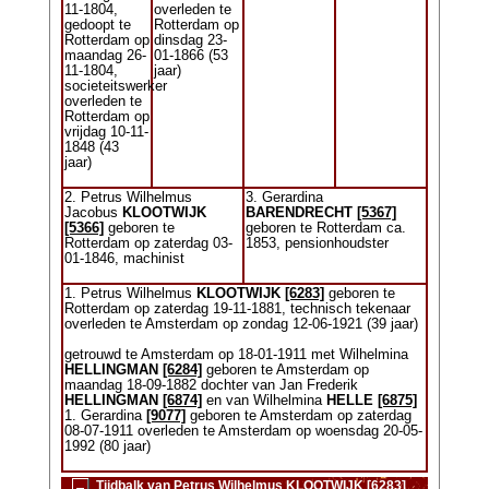
11-1804,
overleden te
gedoopt te
Rotterdam op
Rotterdam op
dinsdag 23-
maandag 26-
01-1866 (53
11-1804,
jaar)
societeitswerker
overleden te
Rotterdam op
vrijdag 10-11-
1848 (43
jaar)
2. Petrus Wilhelmus
3. Gerardina
Jacobus
KLOOTWIJK
BARENDRECHT
[5367]
[5366]
geboren te
geboren te Rotterdam ca.
Rotterdam op zaterdag 03-
1853, pensionhoudster
01-1846, machinist
1. Petrus Wilhelmus
KLOOTWIJK
[6283]
geboren te
Rotterdam op zaterdag 19-11-1881, technisch tekenaar
overleden te Amsterdam op zondag 12-06-1921 (39 jaar)
getrouwd te Amsterdam op 18-01-1911 met Wilhelmina
HELLINGMAN
[6284]
geboren te Amsterdam op
maandag 18-09-1882 dochter van Jan Frederik
HELLINGMAN
[6874]
en van Wilhelmina
HELLE
[6875]
1. Gerardina
[9077]
geboren te Amsterdam op zaterdag
08-07-1911 overleden te Amsterdam op woensdag 20-05-
1992 (80 jaar)
Tijdbalk van Petrus Wilhelmus KLOOTWIJK [6283]