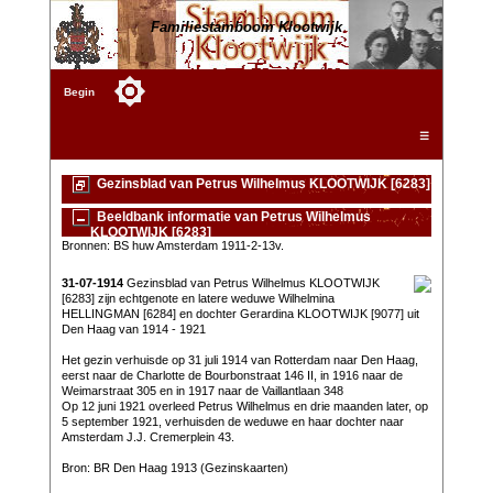
Familiestamboom Klootwijk
Begin
☰
Gezinsblad van Petrus Wilhelmus KLOOTWIJK [6283]
Beeldbank informatie van Petrus Wilhelmus
KLOOTWIJK [6283]
Bronnen: BS huw Amsterdam 1911-2-13v.
31-07-1914
Gezinsblad van Petrus Wilhelmus KLOOTWIJK
[6283] zijn echtgenote en latere weduwe Wilhelmina
HELLINGMAN [6284] en dochter Gerardina KLOOTWIJK [9077] uit
Den Haag van 1914 - 1921
Het gezin verhuisde op 31 juli 1914 van Rotterdam naar Den Haag,
eerst naar de Charlotte de Bourbonstraat 146 II, in 1916 naar de
Weimarstraat 305 en in 1917 naar de Vaillantlaan 348
Op 12 juni 1921 overleed Petrus Wilhelmus en drie maanden later, op
5 september 1921, verhuisden de weduwe en haar dochter naar
Amsterdam J.J. Cremerplein 43.
Bron: BR Den Haag 1913 (Gezinskaarten)