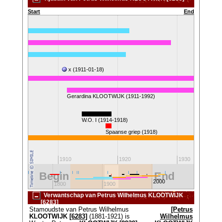
Start
End
x (1911-01-18)
Gerardina KLOOTWIJK (1911-1992)
W.O. I (1914-1918)
Spaanse griep (1918)
1900
1910
1920
1930
Begin
End
2000
1700
1800
1900
2100
Verwantschap van Petrus Wilhelmus KLOOTWIJK
[6283]
Stamoudste van Petrus Wilhelmus
[Petrus
KLOOTWIJK
[6283]
(1881-1921) is
Wilhelmus