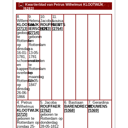
Kwartierblad van Petrus Wilhelmus KLOOTWIJK
[6283]
8.
9.
10.
11.
Willem
Helena
Jacobus
Louisa
KLOOTWIJK
van
ROUFFAER
GLIJTS
[2713]
IERSCHOT
[2763]
[2764]
gedoopt
[2714]
te
geboren
Rotterdam
te
op
Rotterdam
dinsdag
ca.
16-01-
13-05-
1781,
1781
schoenmaker
overleden
en
te
kapper
Rotterdam
overleden
op
te
maandag
Rotterdam
03-05-
op
1847
dinsdag
26-06-
1866
4. Petrus
5. Jacoba
6. Bastiaan
7. Gerardina
Wilhelmus
ROUFFAER
BARENDRECHT
BOUWENS
KLOOTWIJK
[2762]
[5368]
[5369]
[2715]
geboren te
geboren te
Rotterdam op
Rotterdam op
donderdag
zondag 25-
28-05-1812