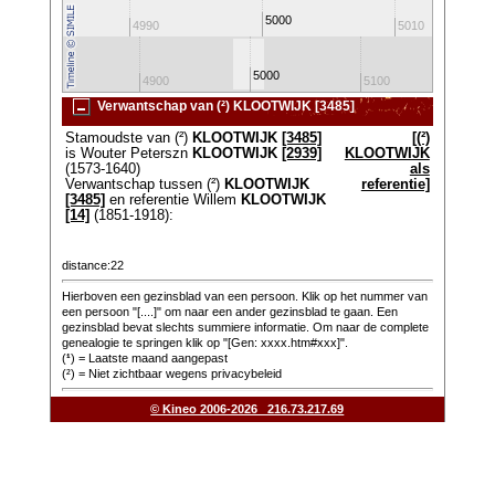
5000
4980
4990
5010
5000
4800
4900
5100
520
Verwantschap van (²) KLOOTWIJK [3485]
Stamoudste van (²)
KLOOTWIJK
[3485]
[(²)
is Wouter Peterszn
KLOOTWIJK
[2939]
KLOOTWIJK
(1573-1640)
als
Verwantschap tussen (²)
KLOOTWIJK
referentie]
[3485]
en referentie Willem
KLOOTWIJK
[14]
(1851-1918):
distance:22
Hierboven een gezinsblad van een persoon. Klik op het nummer van
een persoon "[....]" om naar een ander gezinsblad te gaan. Een
gezinsblad bevat slechts summiere informatie. Om naar de complete
genealogie te springen klik op "[Gen: xxxx.htm#xxx]".
(
¹
) = Laatste maand aangepast
(²) = Niet zichtbaar wegens privacybeleid
© Kineo 2006-2026 216.73.217.69