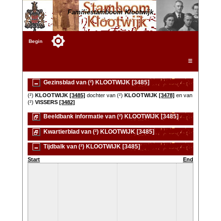
Familiestamboom Klootwijk
Begin
☰
Gezinsblad van (²) KLOOTWIJK [3485]
(²)
KLOOTWIJK
[3485]
dochter van (²)
KLOOTWIJK
[3478]
en van
(²)
VISSERS
[3482]
Beeldbank informatie van (²) KLOOTWIJK [3485]
Kwartierblad van (²) KLOOTWIJK [3485]
Tijdbalk van (²) KLOOTWIJK [3485]
Start
End