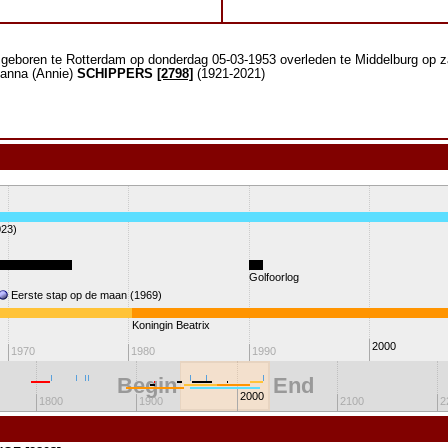
geboren te Rotterdam op donderdag 05-03-1953 overleden te Middelburg op z
hanna (Annie)
SCHIPPERS
[2798]
(1921-2021)
23)
Golfoorlog
Eerste stap op de maan (1969)
Koningin Beatrix
2000
1970
1980
1990
Begin
End
2000
1800
1900
2100
2