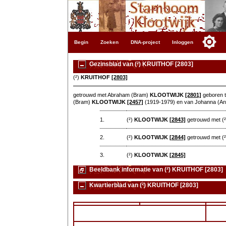
Begin
Zoeken
DNA-project
Inloggen
Gezinsblad van (²) KRUITHOF [2803]
(²)
KRUITHOF
[2803]
getrouwd met Abraham (Bram)
KLOOTWIJK
[2801]
geboren t
(Bram)
KLOOTWIJK
[2457]
(1919-1979) en van Johanna (An
1.
(²)
KLOOTWIJK
[2843]
getrouwd met (
2.
(²)
KLOOTWIJK
[2844]
getrouwd met (
3.
(²)
KLOOTWIJK
[2845]
Beeldbank informatie van (²) KRUITHOF [2803]
Kwartierblad van (²) KRUITHOF [2803]