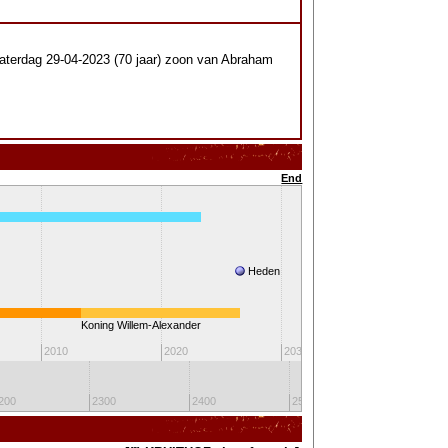
aterdag 29-04-2023 (70 jaar) zoon van Abraham
End
Heden
Koning Willem-Alexander
2010
2020
2030
2040
200
2300
2400
2500
2600