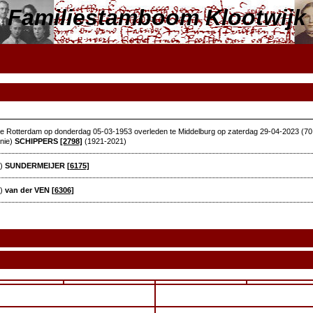
Familiestamboom Klootwijk
e Rotterdam op donderdag 05-03-1953 overleden te Middelburg op zaterdag 29-04-2023 (70
nie)
SCHIPPERS
[2798]
(1921-2021)
²)
SUNDERMEIJER
[6175]
²)
van der VEN
[6306]