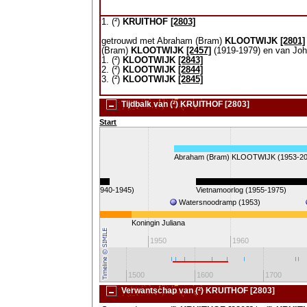
1. (²)
KRUITHOF
[2803]
getrouwd met Abraham (Bram)
KLOOTWIJK
[2801]
(Bram)
KLOOTWIJK
[2457]
(1919-1979) en van Jo
1. (²)
KLOOTWIJK
[2843]
2. (²)
KLOOTWIJK
[2844]
3. (²)
KLOOTWIJK
[2845]
Tijdbalk van (²) KRUITHOF [2803]
Start
Abraham (Bram) KLOOTWIJK (1953-20
W.O. II (1940-1945)
Vietnamoorlog (1955-1975)
Watersnoodramp (1953)
Koningin Juliana
0
1940
1950
1960
00
1400
1500
1600
1700
Verwantschap van (²) KRUITHOF [2803]