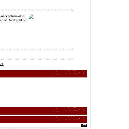
jaar) getrouwd te
en te Dordrecht op
71]
End