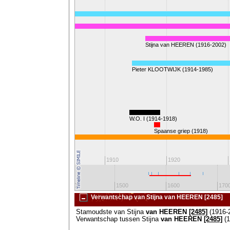
78-)
Stijna van HEEREN (1916-2002)
Pieter KLOOTWIJK (1914-1985)
W.O. I (1914-1918)
Spaanse griep (1918)
n Wilhelmina
1900
1910
1920
1300
1400
1500
1600
170
Verwantschap van Stijna van HEEREN [2485]
Stamoudste van Stijna
van HEEREN
[2485]
(1916-
Verwantschap tussen Stijna
van HEEREN
[2485]
(1