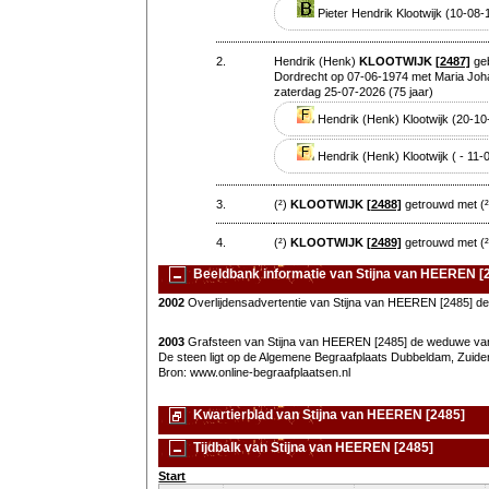
Pieter Hendrik Klootwijk (10-08
2.
Hendrik (Henk)
KLOOTWIJK
[2487]
geb
Dordrecht op 07-06-1974 met Maria Joh
zaterdag 25-07-2026 (75 jaar)
Hendrik (Henk) Klootwijk (20-10
Hendrik (Henk) Klootwijk ( - 11-
3.
(²)
KLOOTWIJK
[2488]
getrouwd met (
4.
(²)
KLOOTWIJK
[2489]
getrouwd met (
Beeldbank informatie van Stijna van HEEREN [
2002
Overlijdensadvertentie van Stijna van HEEREN [2485] d
2003
Grafsteen van Stijna van HEEREN [2485] de weduwe van 
De steen ligt op de Algemene Begraafplaats Dubbeldam, Zuid
Bron: www.online-begraafplaatsen.nl
Kwartierblad van Stijna van HEEREN [2485]
Tijdbalk van Stijna van HEEREN [2485]
Start