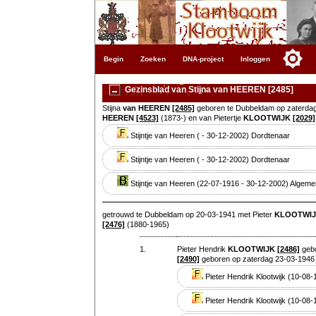
Begin
Zoeken
DNA-project
Inloggen
Gezinsblad van Stijna van HEEREN [2485]
Stijna
van HEEREN
[2485]
geboren te Dubbeldam op zaterdag
HEEREN
[4523]
(1873-) en van Pietertje
KLOOTWIJK
[2029]
Stijntje van Heeren ( - 30-12-2002) Dordtenaar
Stijntje van Heeren ( - 30-12-2002) Dordtenaar
Stijntje van Heeren (22-07-1916 - 30-12-2002) Algem
getrouwd te Dubbeldam op 20-03-1941 met Pieter
KLOOTWI
[2476]
(1880-1965)
1.
Pieter Hendrik
KLOOTWIJK
[2486]
gebo
[2490]
geboren op zaterdag 23-03-1946 o
Pieter Hendrik Klootwijk (10-08
Pieter Hendrik Klootwijk (10-08