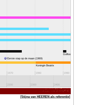
Golfoorlog
Eerste stap op de maan (1969)
Koningin Beatrix
2000
1970
1980
1990
2200
2300
2400
2500
26
[Stijna van HEEREN als referentie]