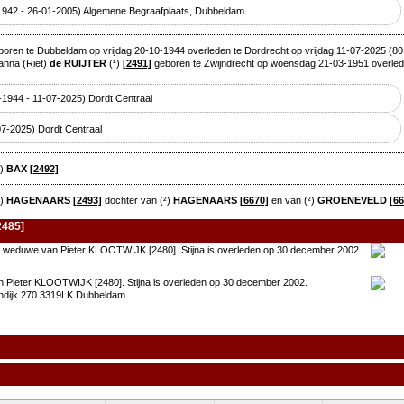
-1942 - 26-01-2005) Algemene Begraafplaats, Dubbeldam
oren te Dubbeldam op vrijdag 20-10-1944 overleden te Dordrecht op vrijdag 11-07-2025 (80 
anna (Riet)
de RUIJTER
(
¹
)
[2491]
geboren te Zwijndrecht op woensdag 21-03-1951 overled
-1944 - 11-07-2025) Dordt Centraal
07-2025) Dordt Centraal
²)
BAX
[2492]
²)
HAGENAARS
[2493]
dochter van (²)
HAGENAARS
[6670]
en van (²)
GROENEVELD
[66
2485]
e weduwe van Pieter KLOOTWIJK [2480]. Stijna is overleden op 30 december 2002.
Pieter KLOOTWIJK [2480]. Stijna is overleden op 30 december 2002.
endijk 270 3319LK Dubbeldam.