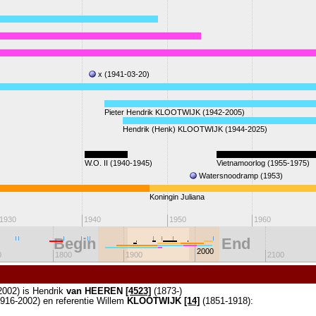
x (1941-03-20)
Pieter Hendrik KLOOTWIJK (1942-2005)
Hendrik (Henk) KLOOTWIJK (1944-2025)
W.O. II (1940-1945)
Vietnamoorlog (1955-1975)
Watersnoodramp (1953)
Koningin Juliana
1930
1940
1950
1960
Begin
End
2000
0
1800
1900
2100
2002) is Hendrik
van HEEREN
[4523]
(1873-)
916-2002) en referentie Willem
KLOOTWIJK
[14]
(1851-1918):