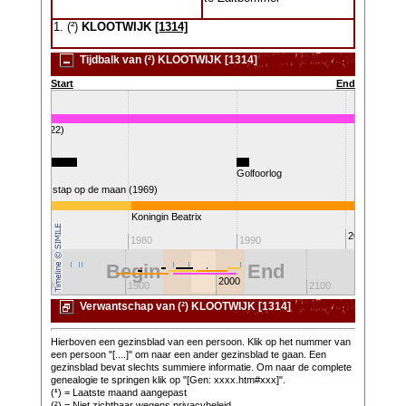
1. (²)
KLOOTWIJK
[1314]
Tijdbalk van (²) KLOOTWIJK [1314]
Start
End
M (1952-2022)
Golfoorlog
Eerste stap op de maan (1969)
Koningin Beatrix
2000
1970
1980
1990
Begin
End
2000
1800
1900
2100
2
Verwantschap van (²) KLOOTWIJK [1314]
Hierboven een gezinsblad van een persoon. Klik op het nummer van
een persoon "[....]" om naar een ander gezinsblad te gaan. Een
gezinsblad bevat slechts summiere informatie. Om naar de complete
genealogie te springen klik op "[Gen: xxxx.htm#xxx]".
(
¹
) = Laatste maand aangepast
(²) = Niet zichtbaar wegens privacybeleid