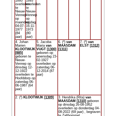
1893
1893
overleden
overleden
te
te
Nieuw-
Nieuw-
Vennep
Vennep
op
op
maandag
vrijdag
04-07-
16-11-
1977
1973
(84
(80
jaar)
jaar)
4. Johan
5. Jacoba
6. (²)
van
7. (²)
van
Marien
Maria
van
MAASDAM
ELST
[1312]
KLOOTWIJK
VUGT
[1300]
[1311]
[885]
geboren op
geboren te
woensdag 23-
Nieuw-
02-1927
Vennep op
overleden op
dinsdag 12-
zaterdag 06-
12-1922
12-2014 (87
overleden te
jaar)
Hoofddorp op
zaterdag 06-
06-1987 (64
jaar)
2. (²)
KLOOTWIJK
[1309]
3. Hendrika (Rita)
van
MAASDAM
[1310]
geboren
op dinsdag 26-08-1952
overleden op donderdag 04-
08-2022 (69 jaar) , begraven
te Zaltbommel