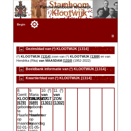
Familiestamboom Klootwijk
Begin
☰
Gezinsblad van (²) KLOOTWIJK [1314]
(²)
KLOOTWIJK
[1314]
zoon van (²)
KLOOTWIJK
[1309]
en van
Hendrika (Rita)
van MAASDAM
[1310]
(1952-2022)
Beeldbank informatie van (²) KLOOTWIJK [1314]
Kwartierblad van (²) KLOOTWIJK [1314]
8.
9.
10. (²)
11. (²)
Gerrit
Maria
van
van
KLOOTWIJK
CALANDT
VUGT
ZON
[678]
[689]
[1301]
[1302]
geboren
geboren
te
te
Haarlemmermeer
Haarlem
op
op
maandag
maandag
02-01-
01-05-