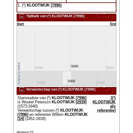
1. (²)
KLOOTWIJK
[7996]
Tijdbalk van (²) KLOOTWIJK [7996]
Start
End
5000
4980
4990
5010
5000
4800
4900
5100
520
Verwantschap van (²) KLOOTWIJK [7996]
Stamoudste van (²)
KLOOTWIJK
[7996]
[(²)
is Wouter Peterszn
KLOOTWIJK
[2939]
KLOOTWIJK
(1573-1640)
als
Verwantschap tussen (²)
KLOOTWIJK
referentie]
[7996]
en referentie Willem
KLOOTWIJK
[14]
(1851-1918):
distance:23