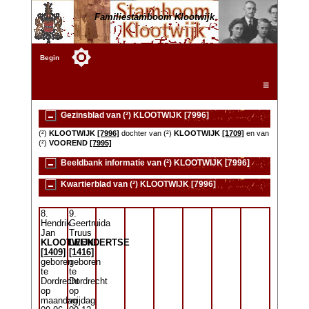
Familiestamboom Klootwijk
Begin
☰
Gezinsblad van (²) KLOOTWIJK [7996]
(²)
KLOOTWIJK
[7996]
dochter van (²)
KLOOTWIJK
[1709]
en van
(²)
VOOREND
[7995]
Beeldbank informatie van (²) KLOOTWIJK [7996]
Kwartierblad van (²) KLOOTWIJK [7996]
8.
9.
Hendrik
Geertruida
Jan
Truus
KLOOTWIJK
LEENDERTSE
[1409]
[1416]
geboren
geboren
te
te
Dordrecht
Dordrecht
op
op
maandag
vrijdag