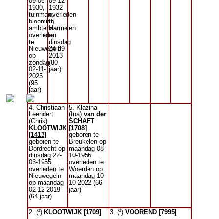
09-06-
09-12-
1930,
1932
tuinman,
overleden
bloemist,
te
ambtenaar
Harmelen
overleden
op
te
dinsdag
Nieuwegein
24-09-
op
2013
zondag
(80
02-11-
jaar)
2025
(95
jaar)
4. Christiaan
5. Klazina
Leendert
(Ina)
van der
(Chris)
SCHAFT
KLOOTWIJK
[1708]
[1413]
geboren te
geboren te
Breukelen op
Dordrecht op
maandag 08-
dinsdag 22-
10-1956
03-1955
overleden te
overleden te
Woerden op
Nieuwegein
maandag 10-
op maandag
10-2022 (66
02-12-2019
jaar)
(64 jaar)
2. (²)
KLOOTWIJK
[1709]
3. (²)
VOOREND
[7995]