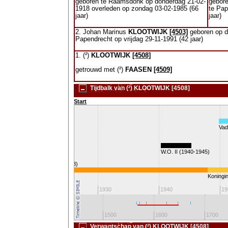
geboren te Raamsdonk op donderdag 21-02-
gebor
1918 overleden op zondag 03-02-1985 (66
te Pap
jaar)
jaar)
2. Johan Marinus
KLOOTWIJK
[4503]
geboren op d
Papendrecht op vrijdag 29-11-1991 (42 jaar)
1. (²)
KLOOTWIJK
[4508]
getrouwd met (²)
FAASEN
[4509]
Tijdbalk van (²) KLOOTWIJK [4508]
Start
Vad
W.O. I (1914-1918)
W.O. II (1940-1945)
Spaanse griep (1918)
Koningin
1920
1930
1940
19
1300
1400
1500
1600
1700
Verwantschap van (²) KLOOTWIJK [4508]