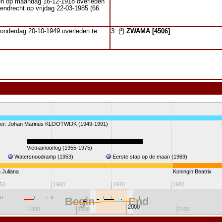
en op maandag 16-12-1918 overleden
endrecht op vrijdag 22-03-1985 (66
onderdag 20-10-1949 overleden te
3. (²)
ZWAMA
[4506]
er: Johan Marinus KLOOTWIJK (1949-1991)
Vietnamoorlog (1955-1975)
Watersnoodramp (1953)
Eerste stap op de maan (1969)
 Juliana
Koningin Beatrix
50
1960
1970
1980
Begin
End
2000
1800
1900
2100