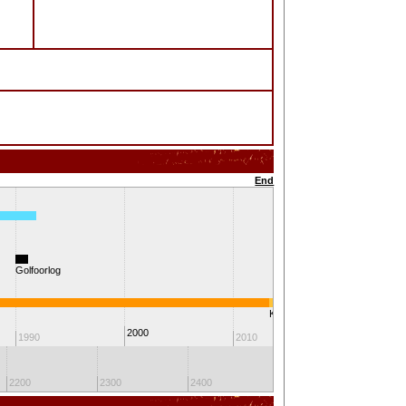
End
Golfoorlog
Koning Willem-Alexander
2000
1990
2010
2020
2200
2300
2400
2500
2600