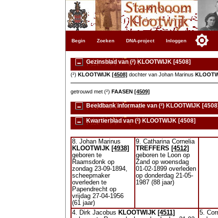
Begin
Zoeken
DNA-project
Inloggen
Gezinsblad van (²) KLOOTWIJK [4508]
(²)
KLOOTWIJK
[4508]
dochter van Johan Marinus
KLOOTW
getrouwd met (²)
FAASEN
[4509]
Beeldbank informatie van (²) KLOOTWIJK [4508
Kwartierblad van (²) KLOOTWIJK [4508]
8. Johan Marinus
9. Catharina Cornelia
KLOOTWIJK
[4938]
TREFFERS
[4512]
geboren te
geboren te Loon op
Raamsdonk op
Zand op woensdag
zondag 23-09-1894,
01-02-1899 overleden
scheepmaker
op donderdag 21-05-
overleden te
1987 (88 jaar)
Papendrecht op
vrijdag 27-04-1956
(61 jaar)
4. Dirk Jacobus
KLOOTWIJK
[4511]
5. Cor