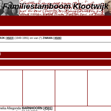
Familiestamboom Klootwijk
IJK
[4503]
(1949-1991) en van (²)
ZWAMA
[4506]
]
nelia Allegonda
BARNHOORN
[4501]