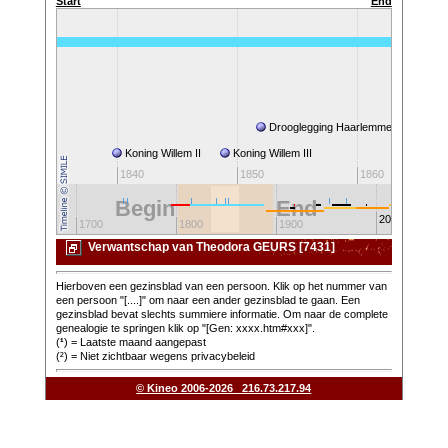
Start
End
Drooglegging Haarlemmermeer
Koning Willem II
Koning Willem III
1830
1840
1850
1860
Begin
End
2000
0
1700
1800
1900
Verwantschap van Theodora GEURS [7431]
Hierboven een gezinsblad van een persoon. Klik op het nummer van
een persoon "[....]" om naar een ander gezinsblad te gaan. Een
gezinsblad bevat slechts summiere informatie. Om naar de complete
genealogie te springen klik op "[Gen: xxxx.htm#xxx]".
(
¹
) = Laatste maand aangepast
(²) = Niet zichtbaar wegens privacybeleid
© Kineo 2006-2026 216.73.217.94