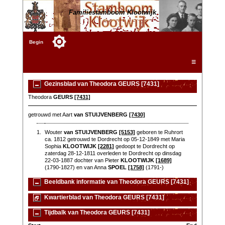
Familiestamboom Klootwijk
Begin
☰
Gezinsblad van Theodora GEURS [7431]
Theodora
GEURS
[7431]
getrouwd met Aart
van STUIJVENBERG
[7430]
1.
Wouter
van STUIJVENBERG
[5153]
geboren te Ruhrort
ca. 1812 getrouwd te Dordrecht op 05-12-1849 met Maria
Sophia
KLOOTWIJK
[2281]
gedoopt te Dordrecht op
zaterdag 28-12-1811 overleden te Dordrecht op dinsdag
22-03-1887 dochter van Pieter
KLOOTWIJK
[1689]
(1790-1827) en van Anna
SPOEL
[1758]
(1791-)
Beeldbank informatie van Theodora GEURS [7431]
Kwartierblad van Theodora GEURS [7431]
Tijdbalk van Theodora GEURS [7431]