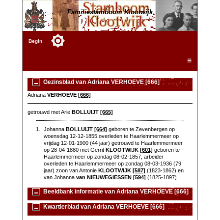
Familiestamboom Klootwijk
Begin
☰
Gezinsblad van Adriana VERHOEVE [666]
Adriana
VERHOEVE
[666]
getrouwd met Arie
BOLLUIJT
[665]
1.
Johanna
BOLLUIJT
[664]
geboren te Zevenbergen op
woensdag 12-12-1855 overleden te Haarlemmermeer op
vrijdag 12-01-1900 (44 jaar) getrouwd te Haarlemmermeer
op 28-04-1880 met Gerrit
KLOOTWIJK
[601]
geboren te
Haarlemmermeer op zondag 08-02-1857, arbeider
overleden te Haarlemmermeer op zondag 08-03-1936 (79
jaar) zoon van Antonie
KLOOTWIJK
[587]
(1823-1862) en
van Johanna
van NIEUWEGIESSEN
[594]
(1825-1897)
Beeldbank informatie van Adriana VERHOEVE [666]
Kwartierblad van Adriana VERHOEVE [666]