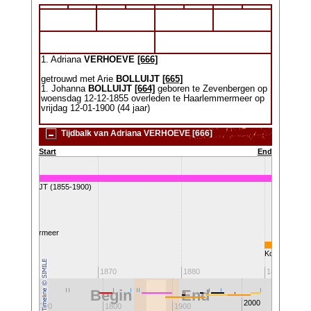
1. Adriana
VERHOEVE
[666]
getrouwd met Arie
BOLLUIJT
[665]
1. Johanna
BOLLUIJT
[664]
geboren te Zevenbergen op
woensdag 12-12-1855 overleden te Haarlemmermeer op
vrijdag 12-01-1900 (44 jaar)
Tijdbalk van Adriana VERHOEVE [666]
Start
End
nna BOLLUIJT (1855-1900)
g Haarlemmermeer
Koningin Wilh
1860
1870
1880
1890
Begin
End
2000
1700
1800
1900