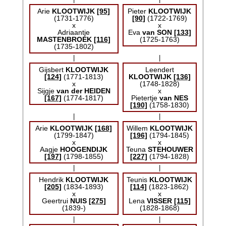
Arie
KLOOTWIJK
[95]
Pieter
KLOOTWIJK
(1731-1776)
[90]
(1722-1769)
x
x
Adriaantje
Eva
van SON
[133]
MASTENBROEK
[116]
(1725-1763)
(1735-1802)
|
|
Gijsbert
KLOOTWIJK
Leendert
[124]
(1771-1813)
KLOOTWIJK
[136]
x
(1748-1828)
Sijgje
van der HEIDEN
x
[167]
(1774-1817)
Pietertje
van NES
[190]
(1758-1830)
|
|
Arie
KLOOTWIJK
[168]
Willem
KLOOTWIJK
(1799-1847)
[196]
(1794-1845)
x
x
Aagje
HOOGENDIJK
Teuna
STEHOUWER
[197]
(1798-1855)
[227]
(1794-1828)
|
|
Hendrik
KLOOTWIJK
Teunis
KLOOTWIJK
[205]
(1834-1893)
[114]
(1823-1862)
x
x
Geertrui
NUIS
[275]
Lena
VISSER
[115]
(1839-)
(1828-1868)
|
|