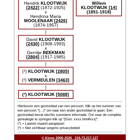
Hendrik
KLOOTWIJK
Willem
[2422]
(1872-1925)
KLOOTWIJK
[14]
x
(1851-1918)
Hendrina Maria
MOOLENAAR
[2426]
(1874-1957)
|
David
KLOOTWIJK
[2430]
(1908-1993)
x
Gerritje
BEEKMAN
[2804]
(1917-1985)
|
(²)
KLOOTWIJK
[2805]
x
(²)
VERMEULEN
[3463]
|
(²)
KLOOTWIJK
[5088]
Hierboven een gezinsblad van een persoon. Klik op het nummer van
een persoon "[....]" om naar een ander gezinsblad te gaan. Een
gezinsblad bevat slechts summiere informatie. Om naar de complete
genealogie te springen klik op "[Gen: xxxx.htm#xxx]".
(
¹
) = Laatste maand aangepast
(²) = Niet zichtbaar wegens privacybeleid
© Kineo 2006-2026 216.73.217.127