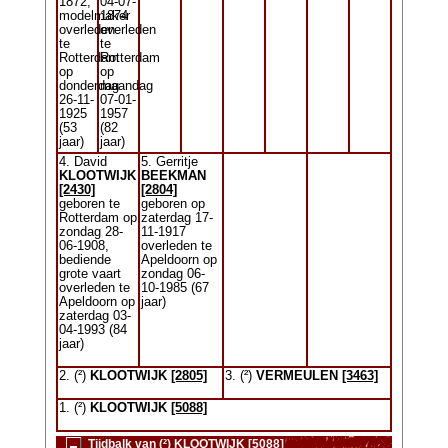
1872,
04-07-
modelmaker
1874
overleden
overleden
te
te
Rotterdam
Rotterdam
op
op
donderdag
maandag
26-11-
07-01-
1925
1957
(53
(82
jaar)
jaar)
4. David
5. Gerritje
KLOOTWIJK
BEEKMAN
[2430]
[2804]
geboren te
geboren op
Rotterdam op
zaterdag 17-
zondag 28-
11-1917
06-1908,
overleden te
bediende
Apeldoorn op
grote vaart
zondag 06-
overleden te
10-1985 (67
Apeldoorn op
jaar)
zaterdag 03-
04-1993 (84
jaar)
2. (²)
KLOOTWIJK
[2805]
3. (²)
VERMEULEN
[3463]
1. (²)
KLOOTWIJK
[5088]
Tijdbalk van (²) KLOOTWIJK [5088]