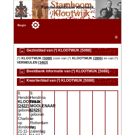
Familiestamboom Klootwijk
Begin
☰
Gezinsblad van (²) KLOOTWIJK [5088]
(²)
KLOOTWIJK
[5088]
zoon van (²)
KLOOTWIJK
[2805]
en van (²)
VERMEULEN
[3463]
Beeldbank informatie van (²) KLOOTWIJK [5088]
Kwartierblad van (²) KLOOTWIJK [5088]
8.
9.
Hendrik
Hendrina
KLOOTWIJK
Maria
[2422]
MOOLENAAR
geboren
[2426]
te
geboren
Charlois
te
op
Rotterdam
donderdag
op
21-11-
zaterdag