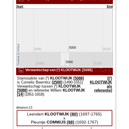
Start
End
5000
4980
4990
5010
5000
4800
4900
5100
520
Verwantschap van (²) KLOOTWIJK [5088]
Stamoudste van (²)
KLOOTWIJK
[5088]
[(²)
is Cornelis Beerntsz
[2500]
(1490-1551)
KLOOTWIJK
Verwantschap tussen (²)
KLOOTWIJK
als
[5088]
en referentie Willem
KLOOTWIJK
referentie]
[14]
(1851-1918):
distance:13
Leendert
KLOOTWIJK
[80]
(1697-1765)
x
Pleuntje
COMMIJS
[88]
(1692-1767)
|
|