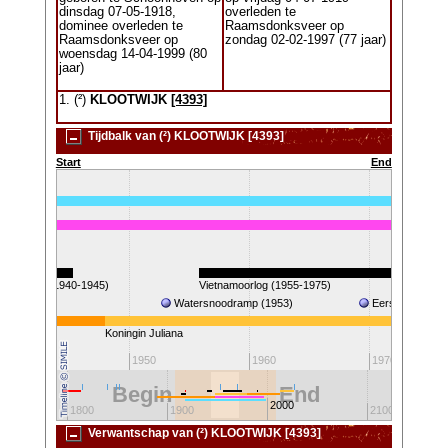
dinsdag 07-05-1918,
overleden te
dominee overleden te
Raamsdonksveer op
Raamsdonksveer op
zondag 02-02-1997 (77 jaar)
woensdag 14-04-1999 (80
jaar)
1. (²)
KLOOTWIJK
[4393]
Tijdbalk van (²) KLOOTWIJK [4393]
Start
End
W.O. II (1940-1945)
Vietnamoorlog (1955-1975)
Watersnoodramp (1953)
Eerste stap op
Koningin Juliana
1940
1950
1960
1970
Begin
End
2000
1800
1900
2100
Verwantschap van (²) KLOOTWIJK [4393]