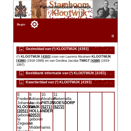
Familiestamboom Klootwijk
Begin
☰
Gezinsblad van (²) KLOOTWIJK [4393]
(²)
KLOOTWIJK
[4393]
zoon van Laurens Abraham
KLOOTWIJK
[4386]
(1918-1999) en van Gerdina Jacoba
TWIGT
[4388]
(1919-
1997)
Beeldbank informatie van (²) KLOOTWIJK [4393]
Kwartierblad van (²) KLOOTWIJK [4393]
8.
9.
10.
11.
Frederik
Adriana
Abraham
Pieternella
Johannes
Jacoba
PATIJN
SOESDORP
KLOOTWIJK
den
[6271]
[6272]
[2051]
HOLLANDER
geboren
[2053]
te
geboren
Zegwaart
te
op
Middelharnis