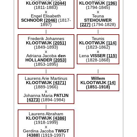
KLOOTWIJK
[2044]
KLOOTWIJK
[196]
(1811-1883)
(1794-1845)
x
x
Engel Elisabeth
Teuna
SCHNOOR
[2046]
(1817-
STEHOUWER
1897)
[227]
(1794-1828)
|
|
Frederik Johannes
Teunis
KLOOTWIJK
[2051]
KLOOTWIJK
[114]
(1849-1893)
(1823-1862)
x
x
Adriana Jacoba
den
Lena
VISSER
[115]
HOLLANDER
[2053]
(1828-1868)
(1853-1895)
|
|
Laurens Arie Martinus
Willem
KLOOTWIJK
[4371]
KLOOTWIJK
[14]
(1889-1966)
(1851-1918)
x
Johanna Maria
PATIJN
[4373]
(1894-1984)
|
Laurens Abraham
KLOOTWIJK
[4386]
(1918-1999)
x
Gerdina Jacoba
TWIGT
[4388]
(1919-1997)