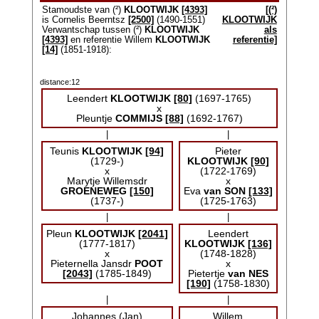
Stamoudste van (²)
KLOOTWIJK
[4393]
[(²)
is Cornelis Beerntsz
[2500]
(1490-1551)
KLOOTWIJK
Verwantschap tussen (²)
KLOOTWIJK
als
[4393]
en referentie Willem
KLOOTWIJK
referentie]
[14]
(1851-1918):
distance:12
Leendert
KLOOTWIJK
[80]
(1697-1765)
x
Pleuntje
COMMIJS
[88]
(1692-1767)
|
|
Teunis
KLOOTWIJK
[94]
Pieter
(1729-)
KLOOTWIJK
[90]
x
(1722-1769)
Marytje Willemsdr
x
GROENEWEG
[150]
Eva
van SON
[133]
(1737-)
(1725-1763)
|
|
Pleun
KLOOTWIJK
[2041]
Leendert
(1777-1817)
KLOOTWIJK
[136]
x
(1748-1828)
Pieternella Jansdr
POOT
x
[2043]
(1785-1849)
Pietertje
van NES
[190]
(1758-1830)
|
|
Johannes (Jan)
Willem