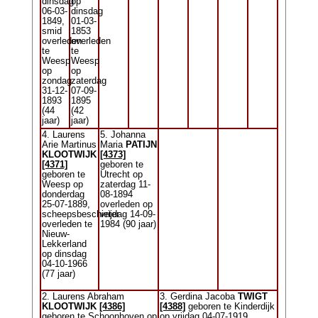
dinsdag
op
06-03-
dinsdag
1849,
01-03-
smid
1853
overleden
overleden
te
te
Weesp
Weesp
op
op
zondag
zaterdag
31-12-
07-09-
1893
1895
(44
(42
jaar)
jaar)
4. Laurens
5. Johanna
Arie Martinus
Maria
PATIJN
KLOOTWIJK
[4373]
[4371]
geboren te
geboren te
Utrecht op
Weesp op
zaterdag 11-
donderdag
08-1894
25-07-1889,
overleden op
scheepsbeschieter
vrijdag 14-09-
overleden te
1984 (90 jaar)
Nieuw-
Lekkerland
op dinsdag
04-10-1966
(77 jaar)
2. Laurens Abraham
3. Gerdina Jacoba
TWIGT
KLOOTWIJK
[4386]
[4388]
geboren te Kinderdijk
geboren te Schoonhoven op
op vrijdag 04-07-1919