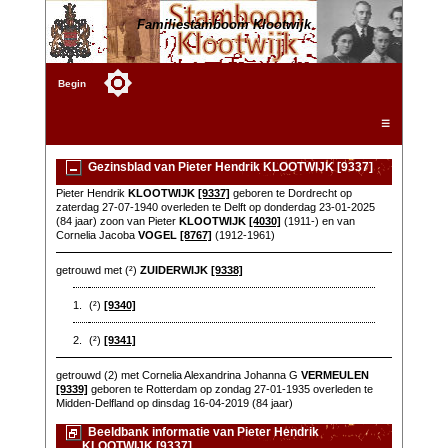
Familiestamboom Klootwijk
Begin
☰
Gezinsblad van Pieter Hendrik KLOOTWIJK [9337]
Pieter Hendrik
KLOOTWIJK
[9337]
geboren te Dordrecht op
zaterdag 27-07-1940 overleden te Delft op donderdag 23-01-2025
(84 jaar) zoon van Pieter
KLOOTWIJK
[4030]
(1911-) en van
Cornelia Jacoba
VOGEL
[8767]
(1912-1961)
getrouwd met (²)
ZUIDERWIJK
[9338]
1.
(²)
[9340]
2.
(²)
[9341]
getrouwd (2) met Cornelia Alexandrina Johanna G
VERMEULEN
[9339]
geboren te Rotterdam op zondag 27-01-1935 overleden te
Midden-Delfland op dinsdag 16-04-2019 (84 jaar)
Beeldbank informatie van Pieter Hendrik
KLOOTWIJK [9337]