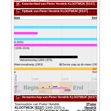
Kwartierblad van Pieter Hendrik KLOOTWIJK [9337]
Tijdbalk van Pieter Hendrik KLOOTWIJK [9337]
Start
End
OTWIJK (1940-2025)
 VERMEULEN (1935-2019)
Vietnamoorlog (1955-1975)
Watersnoodramp (1953)
Eerste stap op de maan (1969)
ingin Juliana
Koningin Beatri
1950
1960
1970
1980
Begin
End
2000
1800
1900
2100
Verwantschap van Pieter Hendrik KLOOTWIJK [9337]
Stamoudste van Pieter Hendrik
[Pieter
KLOOTWIJK
[9337]
(1940-2025) is
Hendrik