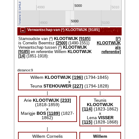
5000
4980
4990
5010
5000
4800
4900
5100
520
Verwantschap van (²) KLOOTWIJK [9185]
Stamoudste van (²)
KLOOTWIJK
[9185]
[(²)
is Cornelis Beerntsz
[2500]
(1490-1551)
KLOOTWIJK
Verwantschap tussen (²)
KLOOTWIJK
als
[9185]
en referentie Willem
KLOOTWIJK
referentie]
[14]
(1851-1918):
distance:9
Willem
KLOOTWIJK
[196]
(1794-1845)
x
Teuna
STEHOUWER
[227]
(1794-1828)
|
|
Arie
KLOOTWIJK
[233]
Teunis
(1818-1859)
KLOOTWIJK
x
[114]
(1823-1862)
Marigje
BOS
[1189]
(1827-
x
1862)
Lena
VISSER
[115]
(1828-1868)
|
|
Willem Cornelis
Willem