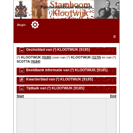
Familiestamboom Klootwijk
Begin
☰
Gezinsblad van (²) KLOOTWIJK [9185]
(²)
KLOOTWIJK
[9185]
zoon van (²)
KLOOTWIJK
[1170]
en van (²)
SCOTTA
[9184]
Beeldbank informatie van (²) KLOOTWIJK [9185]
Kwartierblad van (²) KLOOTWIJK [9185]
Tijdbalk van (²) KLOOTWIJK [9185]
Start
End