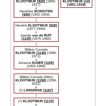
KLOOTWIJK
[925]
(1850-
KLOOTWIJK
[14]
1917)
(1851-1918)
x
Hendrika
SCHOUTEN
[926]
(1852-1916)
|
Hendrik
KLOOTWIJK
[928]
(1877-1940)
x
Jaantje
van de RUIT
[1135]
(1875-1960)
|
Willem Cornelis
KLOOTWIJK
[1136]
(1896-
1971)
x
Johanna
EUSER
[1155]
(1903-1988)
|
Willem Cornelis (Wim)
KLOOTWIJK
[1158]
(1936-
2022)
x
(²)
LANGERAK
[1167]
|
(²)
KLOOTWIJK
[1170]
x