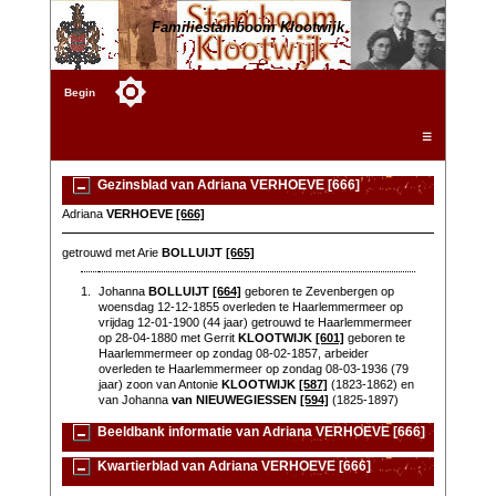
Familiestamboom Klootwijk
Begin
☰
Gezinsblad van Adriana VERHOEVE [666]
Adriana
VERHOEVE
[666]
getrouwd met Arie
BOLLUIJT
[665]
1.
Johanna
BOLLUIJT
[664]
geboren te Zevenbergen op
woensdag 12-12-1855 overleden te Haarlemmermeer op
vrijdag 12-01-1900 (44 jaar) getrouwd te Haarlemmermeer
op 28-04-1880 met Gerrit
KLOOTWIJK
[601]
geboren te
Haarlemmermeer op zondag 08-02-1857, arbeider
overleden te Haarlemmermeer op zondag 08-03-1936 (79
jaar) zoon van Antonie
KLOOTWIJK
[587]
(1823-1862) en
van Johanna
van NIEUWEGIESSEN
[594]
(1825-1897)
Beeldbank informatie van Adriana VERHOEVE [666]
Kwartierblad van Adriana VERHOEVE [666]