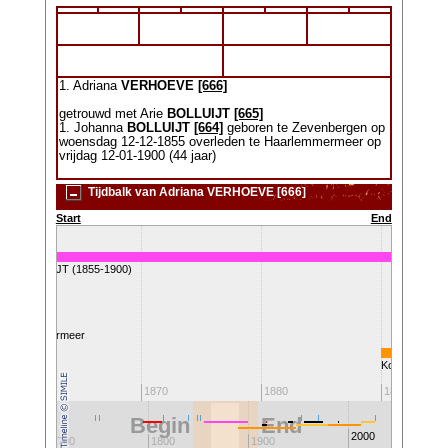
1. Adriana
VERHOEVE
[666]
getrouwd met Arie
BOLLUIJT
[665]
1. Johanna
BOLLUIJT
[664]
geboren te Zevenbergen op
woensdag 12-12-1855 overleden te Haarlemmermeer op
vrijdag 12-01-1900 (44 jaar)
Tijdbalk van Adriana VERHOEVE [666]
Start
End
nna BOLLUIJT (1855-1900)
g Haarlemmermeer
Koningin Wilh
1860
1870
1880
1890
Begin
End
2000
1700
1800
1900