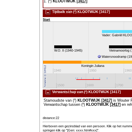
1. (²)
KLOOTWIJK
[3417]
Tijdbalk van (²) KLOOTWIJK [3417]
Start
Vader: Gabriël KLO
W.O. II (1940-1945)
Vietnamoorlog 
Watersnoodramp (19
1918)
Koningin Juliana
1930
1940
1950
1960
1300
1400
1500
1600
1700
Verwantschap van (²) KLOOTWIJK [3417]
Stamoudste van (²)
KLOOTWIJK
[3417]
is Wouter 
Verwantschap tussen (²)
KLOOTWIJK
[3417]
en ref
distance:22
Hierboven een gezinsblad van een persoon. Klik op het nummer
springen klik op "[Gen: xxxx.htm#xxx]".