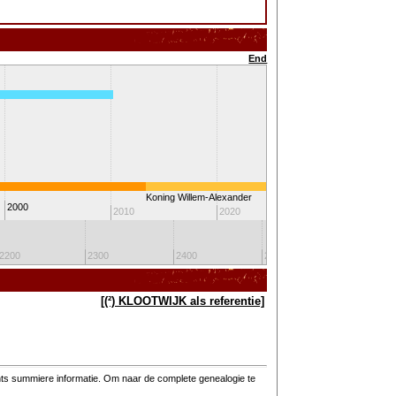
End
Heden
Koning Willem-Alexander
2000
2010
2020
2030
2200
2300
2400
2500
2600
[(²) KLOOTWIJK als referentie]
hts summiere informatie. Om naar de complete genealogie te