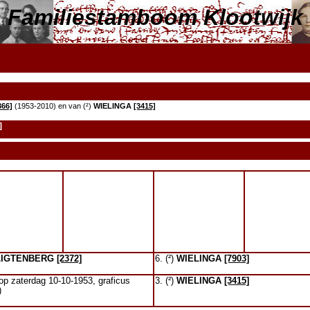
Familiestamboom Klootwijk
366]
(1953-2010) en van (²)
WIELINGA
[3415]
]
LIGTENBERG
[2372]
6. (²)
WIELINGA
[7903]
p zaterdag 10-10-1953, graficus
3. (²)
WIELINGA
[3415]
)