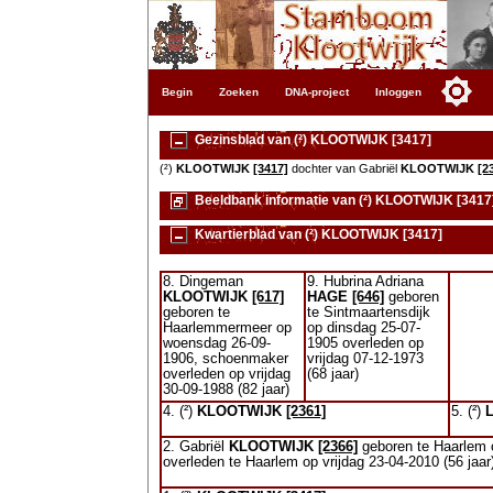
Begin
Zoeken
DNA-project
Inloggen
Gezinsblad van (²) KLOOTWIJK [3417]
(²)
KLOOTWIJK
[3417]
dochter van Gabriël
KLOOTWIJK
[2
Beeldbank informatie van (²) KLOOTWIJK [3417
Kwartierblad van (²) KLOOTWIJK [3417]
8. Dingeman
9. Hubrina Adriana
KLOOTWIJK
[617]
HAGE
[646]
geboren
geboren te
te Sintmaartensdijk
Haarlemmermeer op
op dinsdag 25-07-
woensdag 26-09-
1905 overleden op
1906, schoenmaker
vrijdag 07-12-1973
overleden op vrijdag
(68 jaar)
30-09-1988 (82 jaar)
4. (²)
KLOOTWIJK
[2361]
5. (²)
2. Gabriël
KLOOTWIJK
[2366]
geboren te Haarlem o
overleden te Haarlem op vrijdag 23-04-2010 (56 jaar