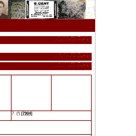
7. (²)
[7904]