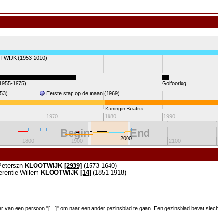
OTWIJK (1953-2010)
(1955-1975)
Golfoorlog
53)
Eerste stap op de maan (1969)
Koningin Beatrix
1970
1980
1990
Begin
End
2000
1800
1900
2100
Peterszn
KLOOTWIJK
[2939]
(1573-1640)
erentie Willem
KLOOTWIJK
[14]
(1851-1918):
 van een persoon "[....]" om naar een ander gezinsblad te gaan. Een gezinsblad bevat slec