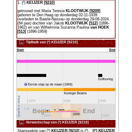
1. (²)
KEIJZER
[9210]
getrouwd met Maria Teresia
KLOOTWIJK
[9209]
geboren te Den Haag op donderdag 02-11-1939
overleden te Baarle-Nassau op donderdag 29-08-2024
(84 jaar) dochter van Jakob
KLOOTWIJK
[512]
(1896-
1962) en van Wilhelmina Suzanna Paulina
van HOEK
[513]
(1896-1959)
Tijdbalk van (²) KEIJZER [9210]
Start
End
(1955-1975)
Golfoorlog
53)
Eerste stap op de maan (1969)
Koningin Beatrix
1970
1980
1990
Begin
End
2000
1800
1900
2100
Verwantschap van (²) KEIJZER [9210]
Stamoudste van (²)
KEIJZER
[9210]
is (²)
[(²) KEIJZER