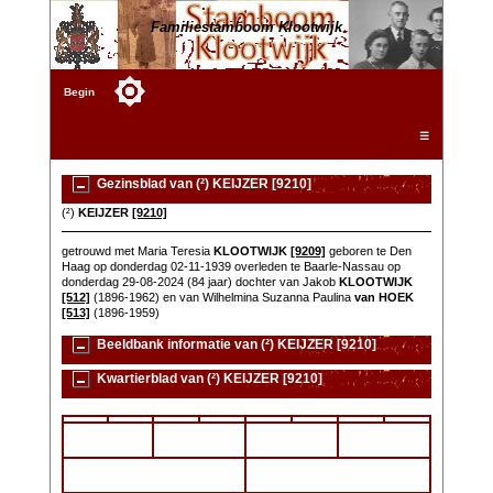
Familiestamboom Klootwijk
Begin
☰
Gezinsblad van (²) KEIJZER [9210]
(²)
KEIJZER
[9210]
getrouwd met Maria Teresia
KLOOTWIJK
[9209]
geboren te Den
Haag op donderdag 02-11-1939 overleden te Baarle-Nassau op
donderdag 29-08-2024 (84 jaar) dochter van Jakob
KLOOTWIJK
[512]
(1896-1962) en van Wilhelmina Suzanna Paulina
van HOEK
[513]
(1896-1959)
Beeldbank informatie van (²) KEIJZER [9210]
Kwartierblad van (²) KEIJZER [9210]