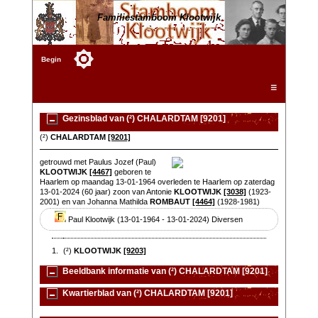
Familiestamboom Klootwijk
Begin
☰
Gezinsblad van (²) CHALARDTAM [9201]
(²)
CHALARDTAM
[9201]
getrouwd met Paulus Jozef (Paul)
KLOOTWIJK
[4467]
geboren te
Haarlem op maandag 13-01-1964 overleden te Haarlem op zaterdag
13-01-2024 (60 jaar) zoon van Antonie
KLOOTWIJK
[3038]
(1923-
2001) en van Johanna Mathilda
ROMBAUT
[4464]
(1928-1981)
Paul Klootwijk (13-01-1964 - 13-01-2024) Diversen
1.
(²)
KLOOTWIJK
[9203]
Beeldbank informatie van (²) CHALARDTAM [9201]
Kwartierblad van (²) CHALARDTAM [9201]