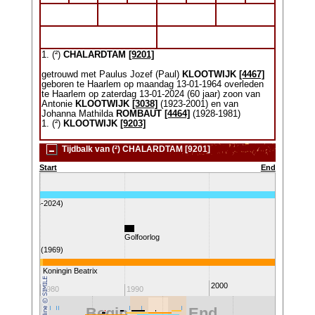
1. (²)
CHALARDTAM
[9201]
getrouwd met Paulus Jozef (Paul)
KLOOTWIJK
[4467]
geboren te Haarlem op maandag 13-01-1964 overleden
te Haarlem op zaterdag 13-01-2024 (60 jaar) zoon van
Antonie
KLOOTWIJK
[3038]
(1923-2001) en van
Johanna Mathilda
ROMBAUT
[4464]
(1928-1981)
1. (²)
KLOOTWIJK
[9203]
Tijdbalk van (²) CHALARDTAM [9201]
Start
End
TWIJK (1964-2024)
Golfoorlog
 op de maan (1969)
Koningin Beatrix
2000
1980
1990
2010
Begin
End