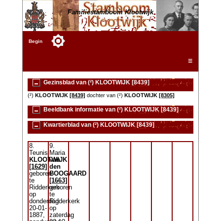
Familiestamboom Klootwijk
Begin
☰
Gezinsblad van (²) KLOOTWIJK [8439]
(²)
KLOOTWIJK
[8439]
dochter van (²)
KLOOTWIJK
[8305]
Beeldbank informatie van (²) KLOOTWIJK [8439]
Kwartierblad van (²) KLOOTWIJK [8439]
8.
9.
Teunis
Maria
KLOOTWIJK
van
[1629]
den
geboren
BOOGAARD
te
[1663]
Ridderkerk
geboren
op
te
donderdag
Ridderkerk
20-01-
op
1887,
zaterdag