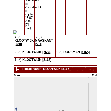
overleden
te
Zwijndrecht
op
vrijdag
13-07-
2007
(71
jaar)
4. (²)
5. (²)
KLOOTWIJK
MAASKANT
[480]
[501]
2. (²)
KLOOTWIJK
[3634]
3. (²)
DORSMAN
[8165]
1. (²)
KLOOTWIJK
[8166]
Tijdbalk van (²) KLOOTWIJK [8166]
Start
End
5000