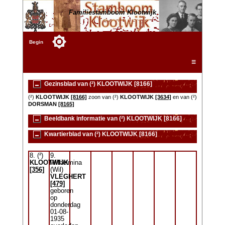
Familiestamboom Klootwijk
Begin
☰
Gezinsblad van (²) KLOOTWIJK [8166]
(²)
KLOOTWIJK
[8166]
zoon van (²)
KLOOTWIJK
[3634]
en van (²)
DORSMAN
[8165]
Beeldbank informatie van (²) KLOOTWIJK [8166]
Kwartierblad van (²) KLOOTWIJK [8166]
8. (²)
9.
KLOOTWIJK
Wilhelmina
[356]
(Wil)
VLEGHERT
[479]
geboren
op
donderdag
01-08-
1935