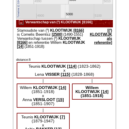
4980
4990
5010
5000
4800
4900
5100
520
Verwantschap van (²) KLOOTWIJK [8166]
Stamoudste van (²)
KLOOTWIJK
[8166]
[(²)
is Cornelis Beerntsz
[2500]
(1490-1551)
KLOOTWIJK
Verwantschap tussen (²)
KLOOTWIJK
als
[8166]
en referentie Willem
KLOOTWIJK
referentie]
[14]
(1851-1918):
distance:8
Teunis
KLOOTWIJK
[114]
(1823-1862)
x
Lena
VISSER
[115]
(1828-1868)
|
|
Willem
KLOOTWIJK
[14]
Willem
(1851-1918)
KLOOTWIJK
[14]
x
(1851-1918)
Anna
VERSLOOT
[15]
(1851-1907)
|
Teunis
KLOOTWIJK
[7]
(1879-1947)
x