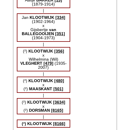
Aaltje
BAKKER
[13]
(1879-1914)
|
Jan
KLOOTWIJK
[334]
(1902-1964)
x
Gijsbertje
van
BALLEGOOIJEN
[351]
(1904-1973)
|
(²)
KLOOTWIJK
[356]
x
Wilhelmina (Wil)
VLEGHERT
[479]
(1935-
2007)
|
(²)
KLOOTWIJK
[480]
x
(²)
MAASKANT
[501]
|
(²)
KLOOTWIJK
[3634]
x
(²)
DORSMAN
[8165]
|
(²)
KLOOTWIJK
[8166]