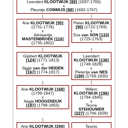
Leendert
KLOOTWIJK
[80]
(1697-1765)
x
Pleuntje
COMMIJS
[88]
(1692-1767)
|
|
Arie
KLOOTWIJK
[95]
Pieter
KLOOTWIJK
(1731-1776)
[90]
(1722-1769)
x
x
Adriaantje
Eva
van SON
[133]
MASTENBROEK
[116]
(1725-1763)
(1735-1802)
|
|
Gijsbert
KLOOTWIJK
Leendert
[124]
(1771-1813)
KLOOTWIJK
[136]
x
(1748-1828)
Sijgje
van der HEIDEN
x
[167]
(1774-1817)
Pietertje
van NES
[190]
(1758-1830)
|
|
Arie
KLOOTWIJK
[168]
Willem
(1799-1847)
KLOOTWIJK
[196]
x
(1794-1845)
Aagje
HOOGENDIJK
x
[197]
(1798-1855)
Teuna
STEHOUWER
[227]
(1794-1828)
|
|
Arie
KLOOTWIJK
[206]
Teunis