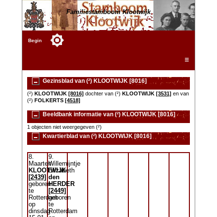
Familiestamboom Klootwijk
Begin
☰
Gezinsblad van (²) KLOOTWIJK [8016]
(²)
KLOOTWIJK
[8016]
dochter van (²)
KLOOTWIJK
[3531]
en van
(²)
FOLKERTS
[4518]
Beeldbank informatie van (²) KLOOTWIJK [8016]
1 objecten niet weergegeven (²)
Kwartierblad van (²) KLOOTWIJK [8016]
8.
9.
Maarten
Willemijntje
KLOOTWIJK
Elizabeth
[2439]
den
geboren
HERDER
te
[2449]
Rotterdam
geboren
op
te
dinsdag
Rotterdam