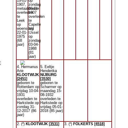
15-01-
op
1907,
zondag
metaaldraaier
06-01-
overleden
1907
te
overleden
Leek
te
op
Capelle
woensdag
a/d
22-01-
IJssel
1975
op
(68
zondag
jaar)
03-04-
1988
(81
jaar)
4. Hermanus
5. Eeltje
Arie
Henderika
KLOOTWIJK
NIJBURG
[2451]
[3530]
geboren te
geboren te
Rotterdam op
Scharmer op
vrijdag 10-04-
maandag 15-
1931
08-1932
overleden te
overleden te
Harkstede op
Harkstede op
zondag 31-
vrijdag 05-01-
12-2017 (86
2018 (85 jaar)
jaar)
2. (²)
KLOOTWIJK
[3531]
3. (²)
FOLKERTS
[4518]