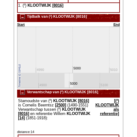
1. (²)
KLOOTWIJK
[8016]
Tijdbalk van (²) KLOOTWIJK [8016]
Start
End
5000
4980
4990
5010
5000
4800
4900
5100
520
Verwantschap van (²) KLOOTWIJK [8016]
Stamoudste van (²)
KLOOTWIJK
[8016]
[(²)
is Cornelis Beerntsz
[2500]
(1490-1551)
KLOOTWIJK
Verwantschap tussen (²)
KLOOTWIJK
als
[8016]
en referentie Willem
KLOOTWIJK
referentie]
[14]
(1851-1918):
distance:14