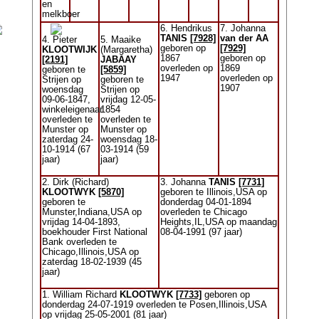
en
melkboer
6. Hendrikus
7. Johanna
TANIS
[7928]
van der AA
4. Pieter
5. Maaike
geboren op
[7929]
KLOOTWIJK
(Margaretha)
1867
geboren op
[2191]
JABAAY
overleden op
1869
geboren te
[5859]
1947
overleden op
Strijen op
geboren te
1907
woensdag
Strijen op
09-06-1847,
vrijdag 12-05-
winkeleigenaar
1854
overleden te
overleden te
Munster op
Munster op
zaterdag 24-
woensdag 18-
10-1914 (67
03-1914 (59
jaar)
jaar)
2. Dirk (Richard)
3. Johanna
TANIS
[7731]
KLOOTWYK
[5870]
geboren te Illinois,USA op
geboren te
donderdag 04-01-1894
Munster,Indiana,USA op
overleden te Chicago
vrijdag 14-04-1893,
Heights,IL,USA op maandag
boekhouder First National
08-04-1991 (97 jaar)
Bank overleden te
Chicago,Illinois,USA op
zaterdag 18-02-1939 (45
jaar)
1. William Richard
KLOOTWYK
[7733]
geboren op
donderdag 24-07-1919 overleden te Posen,Illinois,USA
op vrijdag 25-05-2001 (81 jaar)