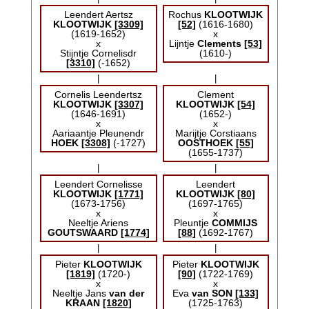
Leendert Aertsz
Rochus
KLOOTWIJK
KLOOTWIJK
[3309]
[52]
(1616-1680)
(1619-1652)
x
x
Lijntje
Clements
[53]
Stijntje Cornelisdr
(1610-)
[3310]
(-1652)
|
|
Cornelis Leendertsz
Clement
KLOOTWIJK
[3307]
KLOOTWIJK
[54]
(1646-1691)
(1652-)
x
x
Aariaantje Pleunendr
Marijtje Corstiaans
HOEK
[3308]
(-1727)
OOSTHOEK
[55]
(1655-1737)
|
|
Leendert Cornelisse
Leendert
KLOOTWIJK
[1771]
KLOOTWIJK
[80]
(1673-1756)
(1697-1765)
x
x
Neeltje Ariens
Pleuntje
COMMIJS
GOUTSWAARD
[1774]
[88]
(1692-1767)
|
|
Pieter
KLOOTWIJK
Pieter
KLOOTWIJK
[1819]
(1720-)
[90]
(1722-1769)
x
x
Neeltje Jans
van der
Eva
van SON
[133]
KRAAN
[1820]
(1725-1763)