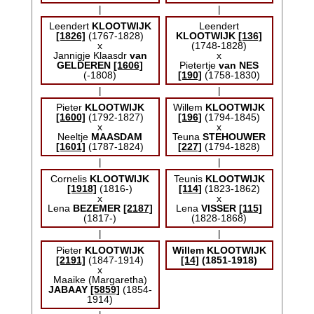
|
|
Leendert
KLOOTWIJK
Leendert
[1826]
(1767-1828)
KLOOTWIJK
[136]
x
(1748-1828)
Jannigje Klaasdr
van
x
GELDEREN
[1606]
Pietertje
van NES
(-1808)
[190]
(1758-1830)
|
|
Pieter
KLOOTWIJK
Willem
KLOOTWIJK
[1600]
(1792-1827)
[196]
(1794-1845)
x
x
Neeltje
MAASDAM
Teuna
STEHOUWER
[1601]
(1787-1824)
[227]
(1794-1828)
|
|
Cornelis
KLOOTWIJK
Teunis
KLOOTWIJK
[1918]
(1816-)
[114]
(1823-1862)
x
x
Lena
BEZEMER
[2187]
Lena
VISSER
[115]
(1817-)
(1828-1868)
|
|
Pieter
KLOOTWIJK
Willem
KLOOTWIJK
[2191]
(1847-1914)
[14]
(1851-1918)
x
Maaike (Margaretha)
JABAAY
[5859]
(1854-
1914)