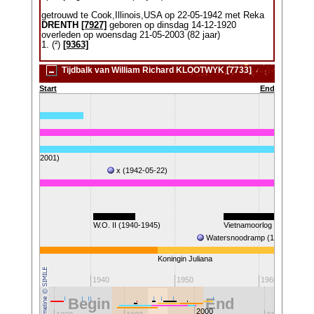
getrouwd te Cook,Illinois,USA op 22-05-1942 met Reka
DRENTH
[7927]
geboren op dinsdag 14-12-1920
overleden op woensdag 21-05-2003 (82 jaar)
1. (²)
[9363]
Tijdbalk van William Richard KLOOTWYK [7733]
Start
End
TWYK (1919-2001)
x (1942-05-22)
0-2003)
W.O. II (1940-1945)
Vietnamoorlog (1955-1975
Watersnoodramp (1953)
Koningin Juliana
1930
1940
1950
1960
Begin
End
2000