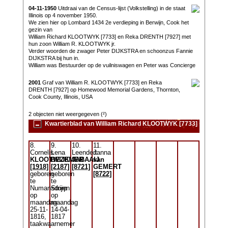
04-11-1950
Uitdraai van de Census-lijst (Volkstelling) in de staat
Illinois op 4 november 1950.
We zien hier op Lombard 1434 2e verdieping in Berwijn, Cook het
gezin van
William Richard KLOOTWYK [7733] en Reka DRENTH [7927] met
hun zoon William R. KLOOTWYK jr.
Verder woorden de zwager Peter DIJKSTRA en schoonzus Fannie
DIJKSTRA bij hun in.
William was Bestuurder op de vuilniswagen en Peter was Concierge
2001
Graf van William R. KLOOTWYK [7733] en Reka
DRENTH [7927] op Homewood Memorial Gardens, Thornton,
Cook County, Illinois, USA
2 objecten niet weergegeven (²)
Kwartierblad van William Richard KLOOTWYK [7733]
8.
9.
10.
11.
Cornelis
Lena
Leendert
Janna
KLOOTWIJK
BEZEMER
JABAAIJ
van
[1918]
[2187]
[8721]
GEMERT
geboren
geboren
[8722]
te
te
Numansdorp
Strijen
op
op
maandag
maandag
25-11-
14-04-
1816,
1817
taakwaarnemer