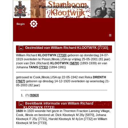
Familiestamboom Klootwijk
Begin
☰
Gezinsblad van William Richard KLOOTWYK [7733]
William Richard
KLOOTWYK
[7733]
geboren op donderdag 24-07-
1919 overleden te Posen,Illinois,USA op vrijdag 25-05-2001 (81 jaar)
zoon van Dirk (Richard)
KLOOTWYK
[5870]
(1893-1939) en van
Johanna
TANIS
[7731]
(1894-1991)
getrouwd te Cook,Illinois,USA op 22-05-1942 met Reka
DRENTH
[7927]
geboren op dinsdag 14-12-1920 overleden op woensdag 21-
05-2003 (82 jaar)
1.
(²)
[9363]
Beeldbank informatie van William Richard
KLOOTWYK [7733]
1920
In 1920 woonde het gezin in Thornton Fraction Lansing Village,
Cook, Illinois en bestond uit: Dick Klootwyk M 26y [5870], Johana
Klootwyk F 25y [7731], Harold Klootwyk M 4y1m [7732] en William
Klootwyk M 5m [7733].