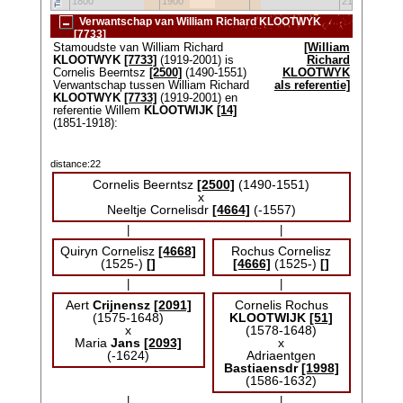
0
1800
1900
2100
Verwantschap van William Richard KLOOTWYK
[7733]
Stamoudste van William Richard
[William
KLOOTWYK
[7733]
(1919-2001) is
Richard
Cornelis Beerntsz
[2500]
(1490-1551)
KLOOTWYK
Verwantschap tussen William Richard
als referentie]
KLOOTWYK
[7733]
(1919-2001) en
referentie Willem
KLOOTWIJK
[14]
(1851-1918):
distance:22
Cornelis Beerntsz
[2500]
(1490-1551)
x
Neeltje Cornelisdr
[4664]
(-1557)
|
|
Quiryn Cornelisz
[4668]
Rochus Cornelisz
(1525-)
[]
[4666]
(1525-)
[]
|
|
Aert
Crijnensz
[2091]
Cornelis Rochus
(1575-1648)
KLOOTWIJK
[51]
x
(1578-1648)
Maria
Jans
[2093]
x
(-1624)
Adriaentgen
Bastiaensdr
[1998]
(1586-1632)
|
|