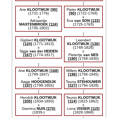
|
|
Arie
KLOOTWIJK
[95]
Pieter
KLOOTWIJK
(1731-1776)
[90]
(1722-1769)
x
x
Adriaantje
Eva
van SON
[133]
MASTENBROEK
[116]
(1725-1763)
(1735-1802)
|
|
Gijsbert
KLOOTWIJK
Leendert
[124]
(1771-1813)
KLOOTWIJK
[136]
x
(1748-1828)
Sijgje
van der HEIDEN
x
[167]
(1774-1817)
Pietertje
van NES
[190]
(1758-1830)
|
|
Arie
KLOOTWIJK
[168]
Willem
KLOOTWIJK
(1799-1847)
[196]
(1794-1845)
x
x
Aagje
HOOGENDIJK
Teuna
STEHOUWER
[197]
(1798-1855)
[227]
(1794-1828)
|
|
Hendrik
KLOOTWIJK
Teunis
KLOOTWIJK
[205]
(1834-1893)
[114]
(1823-1862)
x
x
Geertrui
NUIS
[275]
Lena
VISSER
[115]
(1839-)
(1828-1868)