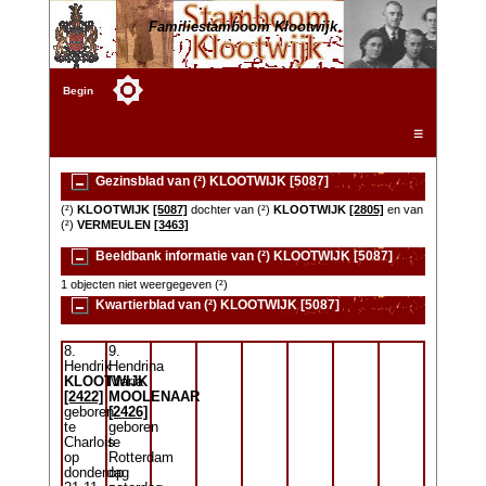
Familiestamboom Klootwijk
Begin
☰
Gezinsblad van (²) KLOOTWIJK [5087]
(²)
KLOOTWIJK
[5087]
dochter van (²)
KLOOTWIJK
[2805]
en van
(²)
VERMEULEN
[3463]
Beeldbank informatie van (²) KLOOTWIJK [5087]
1 objecten niet weergegeven (²)
Kwartierblad van (²) KLOOTWIJK [5087]
8.
9.
Hendrik
Hendrina
KLOOTWIJK
Maria
[2422]
MOOLENAAR
geboren
[2426]
te
geboren
Charlois
te
op
Rotterdam
donderdag
op