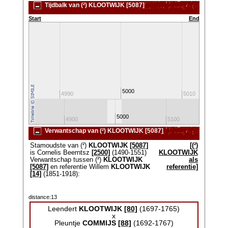
Tijdbalk van (²) KLOOTWIJK [5087]
Start
End
5000
4980
4990
5010
5000
4800
4900
5100
520
Verwantschap van (²) KLOOTWIJK [5087]
Stamoudste van (²)
KLOOTWIJK
[5087]
[(²)
is Cornelis Beerntsz
[2500]
(1490-1551)
KLOOTWIJK
Verwantschap tussen (²)
KLOOTWIJK
als
[5087]
en referentie Willem
KLOOTWIJK
referentie]
[14]
(1851-1918):
distance:13
Leendert
KLOOTWIJK
[80]
(1697-1765)
x
Pleuntje
COMMIJS
[88]
(1692-1767)