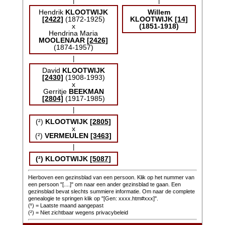
|
|
Hendrik
KLOOTWIJK
Willem
[2422]
(1872-1925)
KLOOTWIJK
[14]
x
(1851-1918)
Hendrina Maria
MOOLENAAR
[2426]
(1874-1957)
|
David
KLOOTWIJK
[2430]
(1908-1993)
x
Gerritje
BEEKMAN
[2804]
(1917-1985)
|
(²)
KLOOTWIJK
[2805]
x
(²)
VERMEULEN
[3463]
|
(²)
KLOOTWIJK
[5087]
Hierboven een gezinsblad van een persoon. Klik op het nummer van
een persoon "[....]" om naar een ander gezinsblad te gaan. Een
gezinsblad bevat slechts summiere informatie. Om naar de complete
genealogie te springen klik op "[Gen: xxxx.htm#xxx]".
(
¹
) = Laatste maand aangepast
(²) = Niet zichtbaar wegens privacybeleid