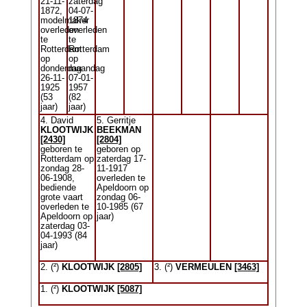
21-11-
zaterdag
1872,
04-07-
modelmaker
1874
overleden
overleden
te
te
Rotterdam
Rotterdam
op
op
donderdag
maandag
26-11-
07-01-
1925
1957
(53
(82
jaar)
jaar)
4. David
5. Gerritje
KLOOTWIJK
BEEKMAN
[2430]
[2804]
geboren te
geboren op
Rotterdam op
zaterdag 17-
zondag 28-
11-1917
06-1908,
overleden te
bediende
Apeldoorn op
grote vaart
zondag 06-
overleden te
10-1985 (67
Apeldoorn op
jaar)
zaterdag 03-
04-1993 (84
jaar)
2. (²)
KLOOTWIJK
[2805]
3. (²)
VERMEULEN
[3463]
1. (²)
KLOOTWIJK
[5087]