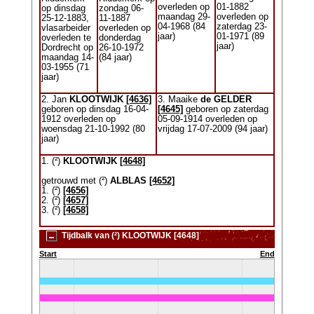
overleden op
01-1882
op dinsdag
zondag 06-
maandag 29-
overleden op
25-12-1883,
11-1887
04-1968 (84
zaterdag 23-
vlasarbeider
overleden op
jaar)
01-1971 (89
overleden te
donderdag
jaar)
Dordrecht op
26-10-1972
maandag 14-
(84 jaar)
03-1955 (71
jaar)
2. Jan
KLOOTWIJK
[4636]
3. Maaike
de GELDER
geboren op dinsdag 16-04-
[4645]
geboren op zaterdag
1912 overleden op
05-09-1914 overleden op
woensdag 21-10-1992 (80
vrijdag 17-07-2009 (94 jaar)
jaar)
1. (²)
KLOOTWIJK
[4648]
getrouwd met (²)
ALBLAS
[4652]
1. (²)
[4656]
2. (²)
[4657]
3. (²)
[4658]
Tijdbalk van (²) KLOOTWIJK [4648]
Start
End