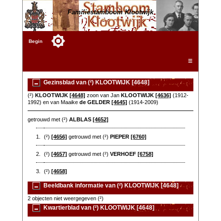
Familiestamboom Klootwijk
Begin
☰
Gezinsblad van (²) KLOOTWIJK [4648]
(²)
KLOOTWIJK
[4648]
zoon van Jan
KLOOTWIJK
[4636]
(1912-
1992) en van Maaike
de GELDER
[4645]
(1914-2009)
getrouwd met (²)
ALBLAS
[4652]
1.
(²)
[4656]
getrouwd met (²)
PIEPER
[6760]
2.
(²)
[4657]
getrouwd met (²)
VERHOEF
[6758]
3.
(²)
[4658]
Beeldbank informatie van (²) KLOOTWIJK [4648]
2 objecten niet weergegeven (²)
Kwartierblad van (²) KLOOTWIJK [4648]