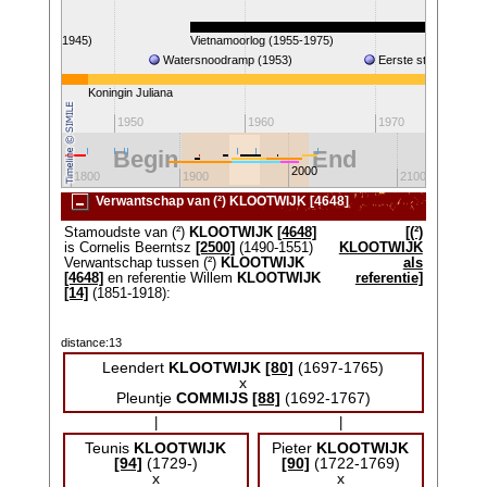
O. II (1940-1945)
Vietnamoorlog (1955-1975)
Watersnoodramp (1953)
Eerste stap op de m
Koningin Juliana
40
1950
1960
1970
Begin
End
2000
1800
1900
2100
Verwantschap van (²) KLOOTWIJK [4648]
Stamoudste van (²)
KLOOTWIJK
[4648]
[(²)
is Cornelis Beerntsz
[2500]
(1490-1551)
KLOOTWIJK
Verwantschap tussen (²)
KLOOTWIJK
als
[4648]
en referentie Willem
KLOOTWIJK
referentie]
[14]
(1851-1918):
distance:13
Leendert
KLOOTWIJK
[80]
(1697-1765)
x
Pleuntje
COMMIJS
[88]
(1692-1767)
|
|
Teunis
KLOOTWIJK
Pieter
KLOOTWIJK
[94]
(1729-)
[90]
(1722-1769)
x
x