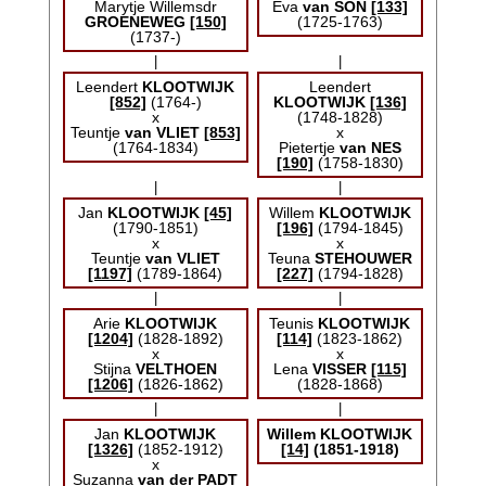
Marytje Willemsdr
Eva
van SON
[133]
GROENEWEG
[150]
(1725-1763)
(1737-)
|
|
Leendert
KLOOTWIJK
Leendert
[852]
(1764-)
KLOOTWIJK
[136]
x
(1748-1828)
Teuntje
van VLIET
[853]
x
(1764-1834)
Pietertje
van NES
[190]
(1758-1830)
|
|
Jan
KLOOTWIJK
[45]
Willem
KLOOTWIJK
(1790-1851)
[196]
(1794-1845)
x
x
Teuntje
van VLIET
Teuna
STEHOUWER
[1197]
(1789-1864)
[227]
(1794-1828)
|
|
Arie
KLOOTWIJK
Teunis
KLOOTWIJK
[1204]
(1828-1892)
[114]
(1823-1862)
x
x
Stijna
VELTHOEN
Lena
VISSER
[115]
[1206]
(1826-1862)
(1828-1868)
|
|
Jan
KLOOTWIJK
Willem
KLOOTWIJK
[1326]
(1852-1912)
[14]
(1851-1918)
x
Suzanna
van der PADT