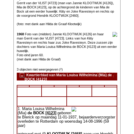
Gerrit van der VLIST [4723] (man van Jannie KLOOTWIJK [4126]),
Mia de BOCK [4123], op de achtergrond de kinderen van Mia de
Bock uit een eerder huwelijk: Kitty en Joke Ravesteyn en rechts op
de voorgrond Hendrik KLOOTWIJK [2460].
(foto: met dank aan Hilda de Graaf-Klootwijk)
1968
Foto van (midden) Jannie KLOOTWIJK [4126] en haar
man Gerrit van der VLIST [4723]. Links van hun Kitty
Ravesteyn en rechts haar zus Joke Ravesteyn. Deze zussen zijn
dochters van Maria Louisa Wilhelmina de BOCK [4123] uit een eerder
huwelijk.
Foto eind jaren 60.
(met dank aan Hilda de Graaf)
3 objecten niet weergegeven (²)
Kwartierblad van Maria Louisa Wilhelmina (Mia) de
BOCK [4123]
1. Maria Louisa Wilhelmina
(Mia)
de BOCK
[4123]
geboren
te Blerick op maandag 11-01-1937, bejaardenverzorgster
overleden te Rotterdam op woensdag 14-08-1996 (59
jaar)