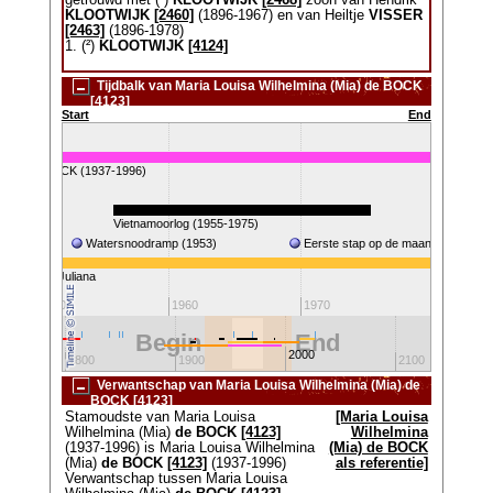
getrouwd met (²)
KLOOTWIJK
[2468]
zoon van Hendrik
KLOOTWIJK
[2460]
(1896-1967) en van Heiltje
VISSER
[2463]
(1896-1978)
1. (²)
KLOOTWIJK
[4124]
Tijdbalk van Maria Louisa Wilhelmina (Mia) de BOCK
[4123]
Start
End
 (Mia) de BOCK (1937-1996)
45)
Vietnamoorlog (1955-1975)
Watersnoodramp (1953)
Eerste stap op de maan (1969)
Koningin Juliana
Koningin B
1950
1960
1970
1980
Begin
End
2000
1800
1900
2100
Verwantschap van Maria Louisa Wilhelmina (Mia) de
BOCK [4123]
Stamoudste van Maria Louisa
[Maria Louisa
Wilhelmina (Mia)
de BOCK
[4123]
Wilhelmina
(1937-1996) is Maria Louisa Wilhelmina
(Mia) de BOCK
(Mia)
de BOCK
[4123]
(1937-1996)
als referentie]
Verwantschap tussen Maria Louisa