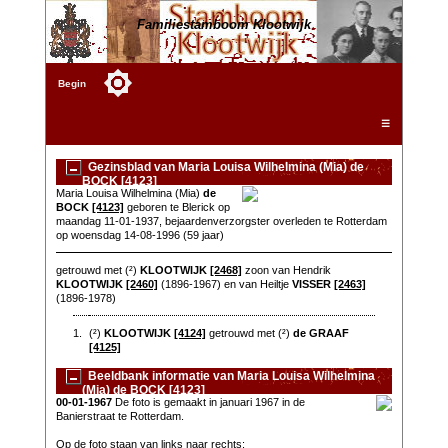
Familiestamboom Klootwijk
Begin
☰
Gezinsblad van Maria Louisa Wilhelmina (Mia) de
BOCK [4123]
Maria Louisa Wilhelmina (Mia)
de
BOCK
[4123]
geboren te Blerick op
maandag 11-01-1937, bejaardenverzorgster overleden te Rotterdam
op woensdag 14-08-1996 (59 jaar)
getrouwd met (²)
KLOOTWIJK
[2468]
zoon van Hendrik
KLOOTWIJK
[2460]
(1896-1967) en van Heiltje
VISSER
[2463]
(1896-1978)
1.
(²)
KLOOTWIJK
[4124]
getrouwd met (²)
de GRAAF
[4125]
Beeldbank informatie van Maria Louisa Wilhelmina
(Mia) de BOCK [4123]
00-01-1967
De foto is gemaakt in januari 1967 in de
Banierstraat te Rotterdam.
Op de foto staan van links naar rechts: