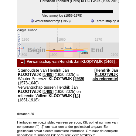
Christiaan Leendert (Chris) KLOOTWIJK (1955-2019)
1940-1945)
Vietnamoorlog (1955-1975)
Watersnoodramp (1953)
Eerste stap op de maan (19
Koningin Juliana
Kon
1950
1960
1970
19
Begin
End
2000
1800
1900
2100
Verwantschap van Hendrik Jan KLOOTWIJK [1409]
Stamoudste van Hendrik Jan
[Hendrik Jan
KLOOTWIJK
[1409]
(1930-2025) is
KLOOTWIJK
Wouter Peterszn
KLOOTWIJK
[2939]
als referentie]
(1573-1640)
Verwantschap tussen Hendrik Jan
KLOOTWIJK
[1409]
(1930-2025) en
referentie Willem
KLOOTWIJK
[14]
(1851-1918):
distance:20
Hierboven een gezinsblad van een persoon. Klik op het nummer van
een persoon "[....]" om naar een ander gezinsblad te gaan. Een
gezinsblad bevat slechts summiere informatie. Om naar de complete
genealogie te springen klik op "[Gen: xxxx.htm#xxx]".