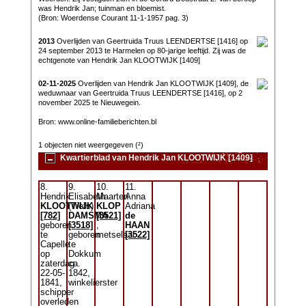
was Hendrik Jan; tuinman en bloemist.
(Bron: Woerdense Courant 11-1-1957 pag. 3)
2013
Overlijden van Geertruida Truus LEENDERTSE [1416] op
24 september 2013 te Harmelen op 80-jarige leeftijd. Zij was de
echtgenote van Hendrik Jan KLOOTWIJK [1409]
02-11-2025
Overlijden van Hendrik Jan KLOOTWIJK [1409], de
weduwnaar van Geertruida Truus LEENDERTSE [1416], op 2
november 2025 te Nieuwegein.
Bron: www.online-familieberichten.bl
1 objecten niet weergegeven (²)
Kwartierblad van Hendrik Jan KLOOTWIJK [1409]
8.
9.
10.
11.
Hendrik
Elisabeth
Maarten
Anna
KLOOTWIJK
(Tiets)
KLOP
Adriana
[782]
DAMSMA
[3521]
de
geboren
[3518]
,
HAAN
te
geboren
metselaar
[3522]
Capelle
te
op
Dokkum
zaterdag
ca.
22-05-
1842,
1841,
winkelierster
schipper
overleden