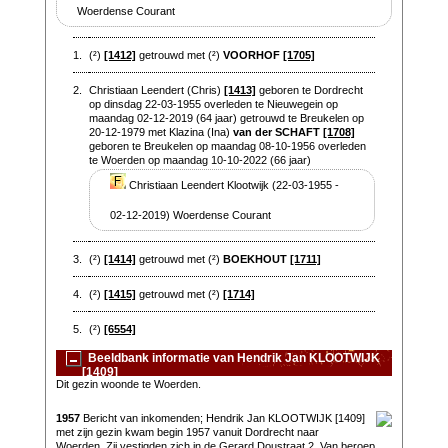
Woerdense Courant
1.
(²)
[1412]
getrouwd met (²)
VOORHOF
[1705]
2.
Christiaan Leendert (Chris)
[1413]
geboren te Dordrecht
op dinsdag 22-03-1955 overleden te Nieuwegein op
maandag 02-12-2019 (64 jaar) getrouwd te Breukelen op
20-12-1979 met Klazina (Ina)
van der SCHAFT
[1708]
geboren te Breukelen op maandag 08-10-1956 overleden
te Woerden op maandag 10-10-2022 (66 jaar)
Christiaan Leendert Klootwijk (22-03-1955 -
02-12-2019) Woerdense Courant
3.
(²)
[1414]
getrouwd met (²)
BOEKHOUT
[1711]
4.
(²)
[1415]
getrouwd met (²)
[1714]
5.
(²)
[6554]
Beeldbank informatie van Hendrik Jan KLOOTWIJK
[1409]
Dit gezin woonde te Woerden.
1957
Bericht van inkomenden; Hendrik Jan KLOOTWIJK [1409]
met zijn gezin kwam begin 1957 vanuit Dordrecht naar
Woerden. Zij vestigden zich in de Gerard Doustraat 2. Van beroep