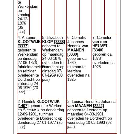
te
Werkendam
op
zondag
24-12-
1876
(35
jaar)
4. Antonie
5. Elizabeth
6. Cornelis
7. Cornelia
KLOOTWIJK
KLOP
[3338]
Johannes
van den
[3337]
geboren te
Hendrik
van
HEUVEL
geboren te
Werkendam
MAANEN
[3340]
Werkendam
op maandag
[3339]
geboren ca.
op dinsdag
24-03-1879
geboren ca.
1878
27-06-1876,
overleden te
1869,
overleden na
fabrieksarbeider
Dordrecht op
tuinman te
1925
en reiziger
dinsdag 07-
leerdam
overleden te
07-1959 (80
overleden na
Dordrecht op
jaar)
1925
zaterdag 24-
06-1950 (73
jaar)
2. Hendrik
KLOOTWIJK
3. Louisa Hendrika Johanna
[1407]
geboren te Werken
van MAANEN
[2222]
en Sleeuwijk op donderdag
geboren te Leerdam op
12-09-1901, tuinman
maandag 04-03-1901
overleden te Dordrecht op
overleden te Dordrecht op
donderdag 27-01-1977 (75
woensdag 10-03-1993 (92
jaar)
jaar)