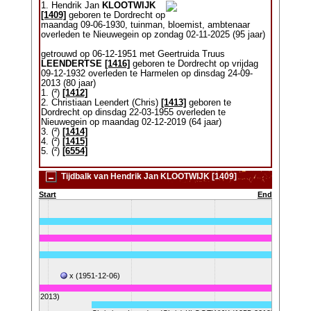
1. Hendrik Jan
KLOOTWIJK
[1409]
geboren te Dordrecht op
maandag 09-06-1930, tuinman, bloemist, ambtenaar
overleden te Nieuwegein op zondag 02-11-2025 (95 jaar)
getrouwd op 06-12-1951 met Geertruida Truus
LEENDERTSE
[1416]
geboren te Dordrecht op vrijdag
09-12-1932 overleden te Harmelen op dinsdag 24-09-
2013 (80 jaar)
1. (²)
[1412]
2. Christiaan Leendert (Chris)
[1413]
geboren te
Dordrecht op dinsdag 22-03-1955 overleden te
Nieuwegein op maandag 02-12-2019 (64 jaar)
3. (²)
[1414]
4. (²)
[1415]
5. (²)
[6554]
Tijdbalk van Hendrik Jan KLOOTWIJK [1409]
Start
End
025)
x (1951-12-06)
RTSE (1932-2013)