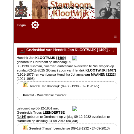
Familiestamboom Klootwijk
Begin
☰
Gezinsblad van Hendrik Jan KLOOTWIJK [1409]
Hendrik Jan
KLOOTWIJK
[1409]
geboren te Dordrecht op maandag 09-
06-1930, tuinman, bloemist, ambtenaar overleden te Nieuwegein op
zondag 02-11-2025 (95 jaar) zoon van Hendrik
KLOOTWIJK
[1407]
(1901-1977) en van Louisa Hendrika Johanna
van MAANEN
[2222]
(1901-1993)
Hendrik Jan Klootwijk (09-06-1930 - 02-11-2025)
Kontakt - Woerdense Courant
getrouwd op 06-12-1951 met
Geertruida Truus
LEENDERTSE
[1416]
geboren te Dordrecht op vrijdag 09-12-1932 overleden te
Harmelen op dinsdag 24-09-2013 (80 jaar)
Geertrui (Truus) Leendertse (09-12-1932 - 24-09-2013)