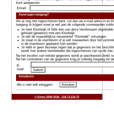
kunt aanpassen.
Email:
Aanvragen toegang?
Als je nog niet ingeschreven bent, vul dan uw e-mail adres in en 
toegang te krijgen moet je wel aan de volgende voorwaarden voldo
Je heet Klootwijk of hebt één van deze familienaam afgeleidde
gehuwd (geweest) met een Klootwijk
Je wilt de maandelijkse nieuwsbrief "Klootwijk" ontvangen
Je staat in de stamboom of je wilt meewerken door het verstr
in de stamboom geplaatst kan worden
Je hebt er geen bezwaar tegen dat je gegevens en het beschik
wordt met andere familieleden die ingeschreven zijn op de site.
Na het invullen van enkele gegevens wordt je wachtwoord direkt na
Na het controleren van de gegevens krijg je volledig toegang tot de
E-
mail:
Annuleren
Als u niet wilt inloggen:
© Kineo 2006-2026 216.73.216.75