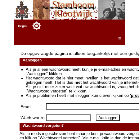
Familiestamboom Klootwijk
Begin
☰
De opgevraagde pagina is alleen toegankelijk met een geld
Aanloggen
Als je al een wachtwoord heeft kun je je e-mail-adres en wacht
"Aanloggen" klikken.
Het wachtwoord dat je hier moet invullen is het wachtwoord dat 
gekregen heeft. Het is dus
niet
het wachtwoord van je internet-
Als je niet meer zeker weet wat uw wachtwoord is, vraag het 
"Wachtwoord vergeten" te klikken.
Als je problemen heeft met inloggen kun u even kijken op
'pro
Email
Wachtwoord
Wachtwoord vergeten?
Als je reeds ingeschreven bent maar je bent je wachtwoord vergeten
en klik op "Wachtwoord vergeten". Via e-mail krijg je dan de instr