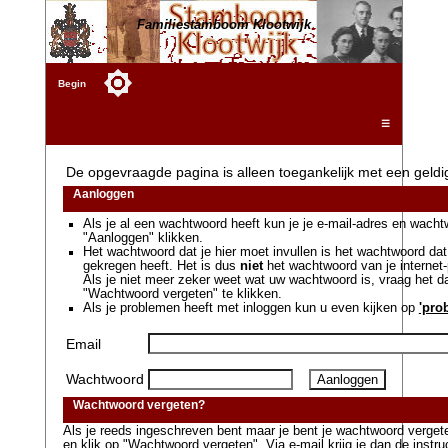
Familiestamboom Klootwijk
Begin
☰
De opgevraagde pagina is alleen toegankelijk met een geld
Aanloggen
Als je al een wachtwoord heeft kun je je e-mail-adres en wacht
"Aanloggen" klikken.
Het wachtwoord dat je hier moet invullen is het wachtwoord dat 
gekregen heeft. Het is dus
niet
het wachtwoord van je internet-
Als je niet meer zeker weet wat uw wachtwoord is, vraag het 
"Wachtwoord vergeten" te klikken.
Als je problemen heeft met inloggen kun u even kijken op
'pro
Email
Wachtwoord
Wachtwoord vergeten?
Als je reeds ingeschreven bent maar je bent je wachtwoord vergeten
en klik op "Wachtwoord vergeten". Via e-mail krijg je dan de instr