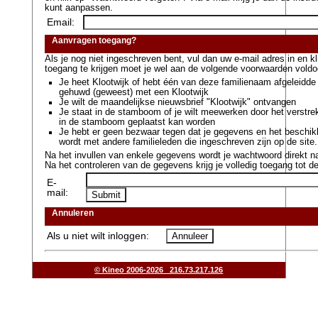
kunt aanpassen.
Email:
Aanvragen toegang?
Als je nog niet ingeschreven bent, vul dan uw e-mail adres in en 
toegang te krijgen moet je wel aan de volgende voorwaarden voldo
Je heet Klootwijk of hebt één van deze familienaam afgeleidde
gehuwd (geweest) met een Klootwijk
Je wilt de maandelijkse nieuwsbrief "Klootwijk" ontvangen
Je staat in de stamboom of je wilt meewerken door het verstr
in de stamboom geplaatst kan worden
Je hebt er geen bezwaar tegen dat je gegevens en het beschik
wordt met andere familieleden die ingeschreven zijn op de site.
Na het invullen van enkele gegevens wordt je wachtwoord direkt na
Na het controleren van de gegevens krijg je volledig toegang tot de
E-
mail:
Annuleren
Als u niet wilt inloggen:
© Kineo 2006-2026 216.73.217.126