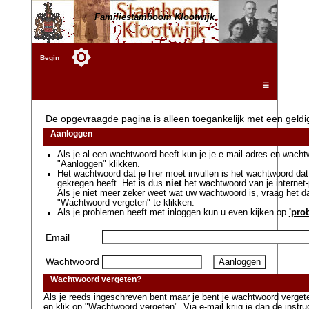
Familiestamboom Klootwijk
Begin
☰
De opgevraagde pagina is alleen toegankelijk met een geld
Aanloggen
Als je al een wachtwoord heeft kun je je e-mail-adres en wacht
"Aanloggen" klikken.
Het wachtwoord dat je hier moet invullen is het wachtwoord dat 
gekregen heeft. Het is dus
niet
het wachtwoord van je internet-
Als je niet meer zeker weet wat uw wachtwoord is, vraag het 
"Wachtwoord vergeten" te klikken.
Als je problemen heeft met inloggen kun u even kijken op
'pro
Email
Wachtwoord
Wachtwoord vergeten?
Als je reeds ingeschreven bent maar je bent je wachtwoord vergeten
en klik op "Wachtwoord vergeten". Via e-mail krijg je dan de instr