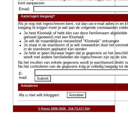
kunt aanpassen.
Email:
Aanvragen toegang?
Als je nog niet ingeschreven bent, vul dan uw e-mail adres in en 
toegang te krijgen moet je wel aan de volgende voorwaarden voldo
Je heet Klootwijk of hebt één van deze familienaam afgeleidde
gehuwd (geweest) met een Klootwijk
Je wilt de maandelijkse nieuwsbrief "Klootwijk" ontvangen
Je staat in de stamboom of je wilt meewerken door het verstr
in de stamboom geplaatst kan worden
Je hebt er geen bezwaar tegen dat je gegevens en het beschik
wordt met andere familieleden die ingeschreven zijn op de site.
Na het invullen van enkele gegevens wordt je wachtwoord direkt na
Na het controleren van de gegevens krijg je volledig toegang tot de
E-
mail:
Annuleren
Als u niet wilt inloggen:
© Kineo 2006-2026 216.73.217.154