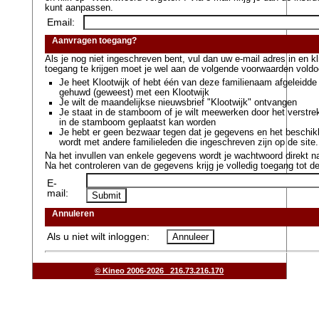
kunt aanpassen.
Email:
Aanvragen toegang?
Als je nog niet ingeschreven bent, vul dan uw e-mail adres in en 
toegang te krijgen moet je wel aan de volgende voorwaarden voldo
Je heet Klootwijk of hebt één van deze familienaam afgeleidde
gehuwd (geweest) met een Klootwijk
Je wilt de maandelijkse nieuwsbrief "Klootwijk" ontvangen
Je staat in de stamboom of je wilt meewerken door het verstr
in de stamboom geplaatst kan worden
Je hebt er geen bezwaar tegen dat je gegevens en het beschik
wordt met andere familieleden die ingeschreven zijn op de site.
Na het invullen van enkele gegevens wordt je wachtwoord direkt na
Na het controleren van de gegevens krijg je volledig toegang tot de
E-
mail:
Annuleren
Als u niet wilt inloggen:
© Kineo 2006-2026 216.73.216.170