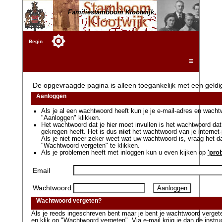
Familiestamboom Klootwijk
Begin
☰
De opgevraagde pagina is alleen toegankelijk met een geld
Aanloggen
Als je al een wachtwoord heeft kun je je e-mail-adres en wacht
"Aanloggen" klikken.
Het wachtwoord dat je hier moet invullen is het wachtwoord dat 
gekregen heeft. Het is dus
niet
het wachtwoord van je internet-
Als je niet meer zeker weet wat uw wachtwoord is, vraag het 
"Wachtwoord vergeten" te klikken.
Als je problemen heeft met inloggen kun u even kijken op
'pro
Email
Wachtwoord
Wachtwoord vergeten?
Als je reeds ingeschreven bent maar je bent je wachtwoord vergeten
en klik op "Wachtwoord vergeten". Via e-mail krijg je dan de instr